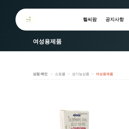
헬씨팜
공지사항
여성용제품
상점 메인
쇼핑몰
성기능상품
여성용제품