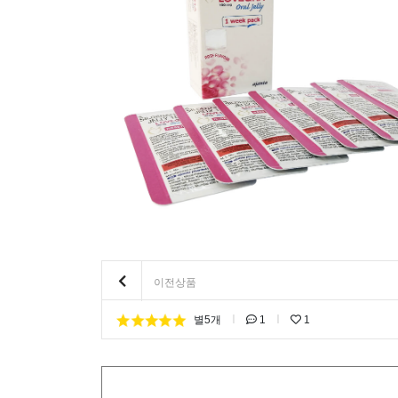
이전상품
별5개
1
1