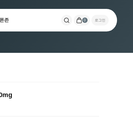
폰존
0
로그인
0mg