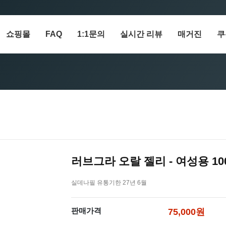
쇼핑몰
FAQ
1:1문의
실시간 리뷰
매거진
쿠
러브그라 오랄 젤리 - 여성용 10
실데나필 유통기한 27년 6월
판매가격
75,000원