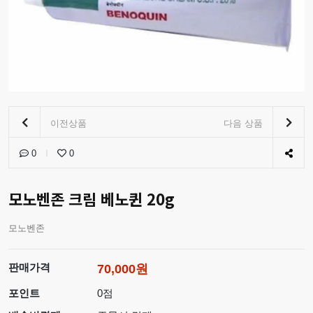
이전상품
다음 상품
0
0
모노벤존 크림 베노퀸 20g
모노벤존
판매가격
70,000원
포인트
0점