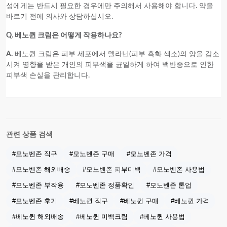
성에게는 반드시 필요한 경우에만 주의해서 사용해야 합니다. 약을
바르기 전에 의사와 상담하십시오.
Q. 베노퀸 크림은 어떻게 작용하나요?
A.
베노퀸 크림은 피부 세포에서 멜라닌(피부 흑화 색소)의 양을 감소
시켜 영향을 받은 개인의 피부색을 균일하게 하여 백반증으로 인한
피부색 손실을 관리합니다.
관련 상품 검색
#모노벤존 직구
#모노벤존 구매
#모노벤존 가격
#모노벤존 해외배송
#모노벤존 피부미백
#모노벤존 사용법
#모노벤존 부작용
#모노벤존 정품확인
#모노벤존 톤업
#모노벤존 후기
#베노퀸 직구
#베노퀸 구매
#베노퀸 가격
#베노퀸 해외배송
#베노퀸 미백크림
#베노퀸 사용법