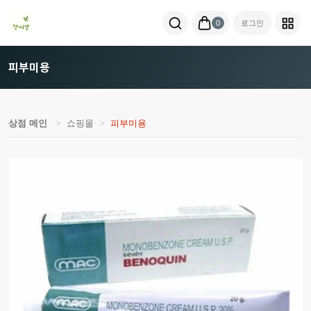
0
로그인
피부미용
상점 메인
쇼핑몰
피부미용