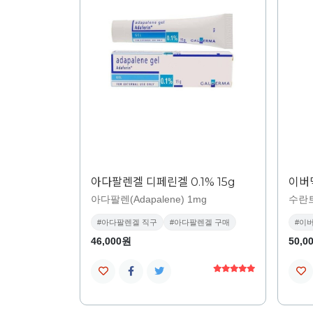
아다팔렌겔 디페린겔 0.1% 15g
이버멕
아다팔렌(Adapalene) 1mg
수란
#아다팔렌겔 직구
#아다팔렌겔 구매
#이
46,000원
50,0