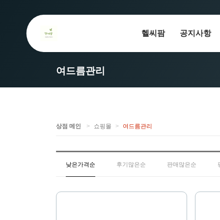
헬씨팜
공지사항
여드름관리
상점 메인
쇼핑몰
여드름관리
낮은가격순
후기많은순
판매많은순