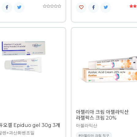
아젤리아 크림 아젤라익산
라젤락스 크림 20%
오겔 Epiduo gel 30g 3개
아젤라익산
팔렌+과산화벤조일
#아젤리아 크림 직구