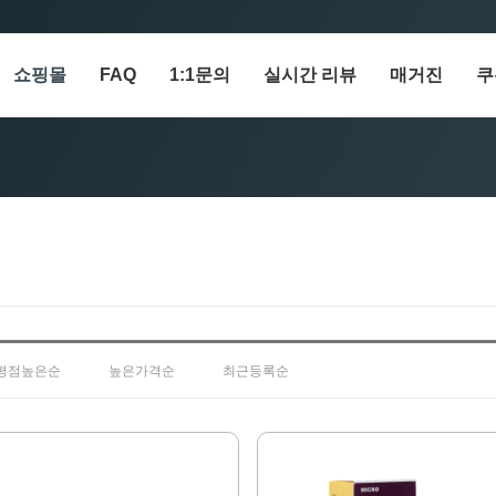
쇼핑몰
FAQ
1:1문의
실시간 리뷰
매거진
쿠
평점높은순
높은가격순
최근등록순