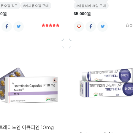
피듀오겔 직구
#에피듀오겔 구매
#아젤리아 크림 구매
00원
65,000원
트레티노인 아큐파인 10mg