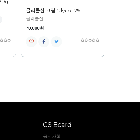
20g
글리콜산 크림 Glyco 12%
글리콜산
70,000원
CS Board
공지사항