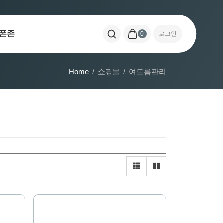
폰존
0
로그인
Home
쇼핑몰
여드름관리