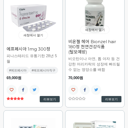
새창에서 열기
새창에서 열기
비온젤 헤어 Bionzel hair
180정 천연건강식품
에프페시아 1mg 300정
(탈모예방)
피나스테리드 유통기한 28년 5
비오틴이나 아연, 톱 야자 등 건
월
강한 머리카락의 성장에 빠뜨릴
수 없는 영양소를 배합
#에프페시아
#에프페시아직구
69,000원
70,000원
리뷰보기
리뷰보기