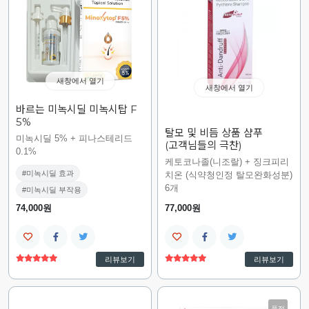
새창에서 열기
새창에서 열기
바르는 미녹시딜 미녹시탑 F
5%
탈모 및 비듬 상품 샴푸
미녹시딜 5% + 피나스테리드
(고객님들의 극찬)
0.1%
케토코나졸(니조랄) + 징크피리
#미녹시딜 효과
치온 (식약청인정 탈모완화성분)
6개
#미녹시딜 부작용
74,000원
77,000원
리뷰보기
리뷰보기
품절