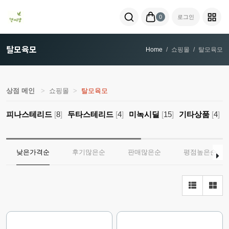
0
로그인
탈모육모
Home
쇼핑몰
탈모육모
상점 메인
쇼핑몰
탈모육모
피나스테리드
[
8
]
두타스테리드
[
4
]
미녹시딜
[
15
]
기타상품
[
4
]
낮은가격순
후기많은순
판매많은순
평점높은순