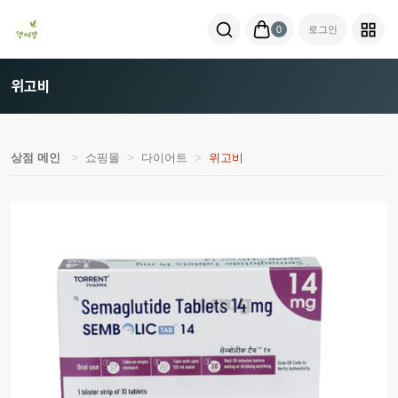
0
로그인
위고비
상점 메인
쇼핑몰
다이어트
위고비