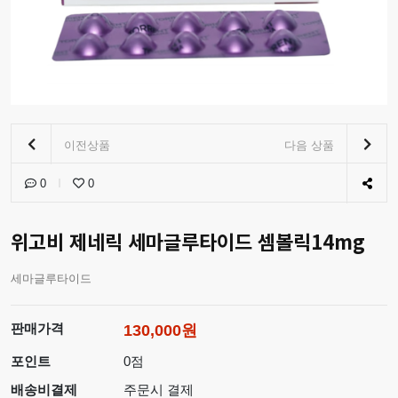
이전상품
다음 상품
0
0
위고비 제네릭 세마글루타이드 셈볼릭14mg
세마글루타이드
판매가격
130,000원
포인트
0점
배송비결제
주문시 결제