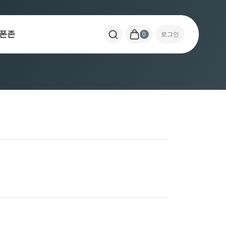
폰존
0
로그인