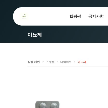
헬씨팜
공지사항
이뇨제
상점 메인
쇼핑몰
다이어트
이뇨제