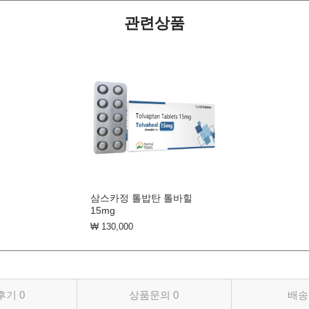
관련상품
삼스카정 톨밥탄 톨바힐
15mg
₩ 130,000
후기
0
상품문의
0
배송