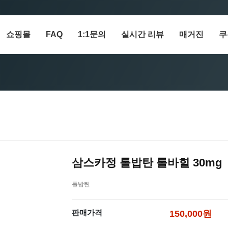
쇼핑몰
FAQ
1:1문의
실시간 리뷰
매거진
쿠
삼스카정 톨밥탄 톨바힐 30mg
톨밥탄
판매가격
150,000원