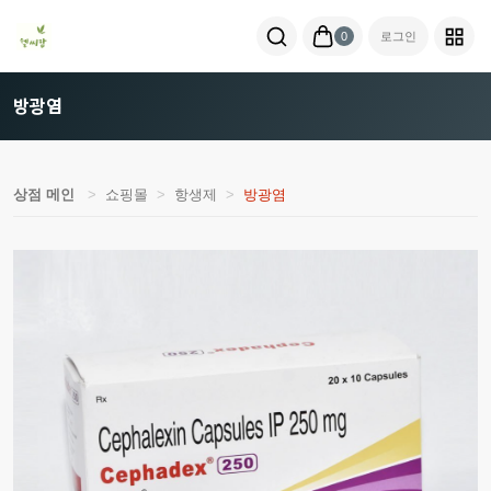
0
로그인
방광염
상점 메인
쇼핑몰
항생제
방광염