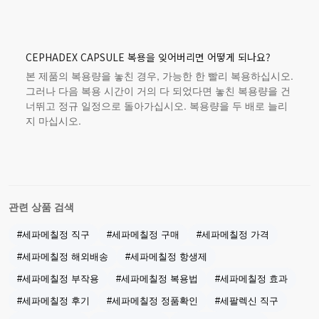
CEPHADEX CAPSULE 복용을 잊어버리면 어떻게 되나요?
본 제품
의 복용량을 놓친 경우, 가능한 한 빨리 복용하십시오.
그러나 다음 복용 시간이 거의 다 되었다면 놓친 복용량을 건
너뛰고 정규 일정으로 돌아가십시오. 복용량을 두 배로 늘리
지 마십시오.
관련 상품 검색
#세파메칠정 직구
#세파메칠정 구매
#세파메칠정 가격
#세파메칠정 해외배송
#세파메칠정 항생제
#세파메칠정 부작용
#세파메칠정 복용법
#세파메칠정 효과
#세파메칠정 후기
#세파메칠정 정품확인
#세팔렉신 직구