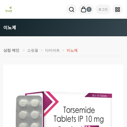
0
로그인
이뇨제
상점 메인
쇼핑몰
다이어트
이뇨제