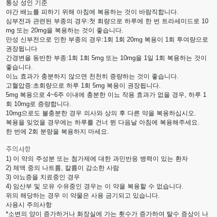
통상 성인 기준
야간 배뇨를 피하기 위해 아침에 복용하는 것이 바람직합니다.
심부전과 관련된 부종의 경우:첫 회량으로 하루에 한 번 트라세미드로 10
mg 또는 20mg을 복용하는 것이 좋습니다.
만성 신부전으로 인한 부종의 경우:1회 1회 20mg 복용이 1회 투여량으로
권장됩니다
간경변을 동반한 부종:1회 1회 5mg 또는 10mg을 1일 1회 복용하는 것이
좋습니다.
이뇨 효과가 충분하지 않으면 천천히 증량하는 것이 좋습니다.
고혈압증:초회량으로 하루 1회 5mg 복용이 권장됩니다.
5mg 복용으로 4~6주 이내에 충분한 이뇨 작용 효과가 없을 경우, 하루 1
회 10mg로 증량합니다.
10mg으로도 불충분한 경우 의사와 상의 후 다른 약을 복용하십시오.
복용을 잊었을 경우에는 하루를 건너 뛴 다음날 아침에 복용해주세요.
한 번에 2회 분량을 복용하지 마세요.
주의사항
1) 이 약의 주성분 또는 첨가제에 대한 과민반응 병력이 있는 환자
2) 체액 중의 나트륨, 칼륨이 감소한 사람
3) 야뇨증을 치료중인 경우
4) 임산부 및 모유 수유중인 경우는 이 약을 복용할 수 없습니다.
위의 해당하는 경우 이 약물은 사용 금기되고 있습니다.
사용시 주의사항
*소변의 양이 증가하거나 화장실에 가는 횟수가 증가하여 탈수 증상이 나