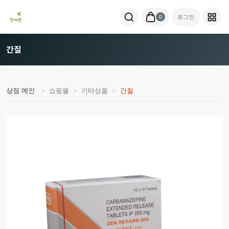
0
로그인
간질
상점 메인
쇼핑몰
기타상품
간질