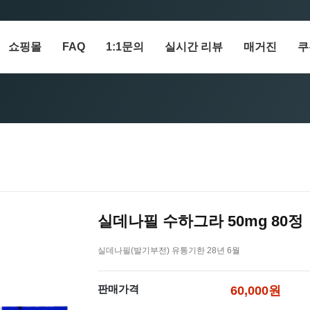
쇼핑몰
FAQ
1:1문의
실시간 리뷰
매거진
쿠
실데나필 수하그라 50mg 80정
실데나필(발기부전) 유통기한 28년 6월
판매가격
60,000원