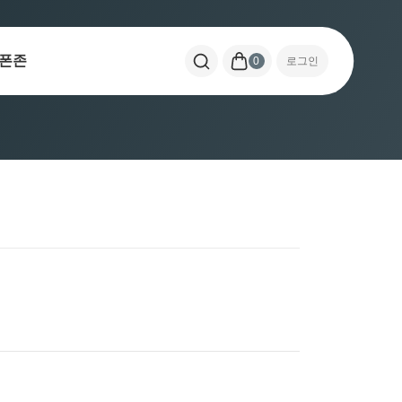
폰존
0
로그인