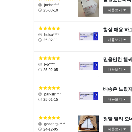
jaeho****
내용보기
25-03-10
항상 애용 하
heisa****
내용보기
25-02-11
믿을만한 헬씨
lyb****
내용보기
25-02-05
배송은 느렸
parksh****
내용보기
25-01-15
정말 빨리 오
godqhrgk****
내용보기
24-12-05