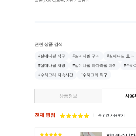
실온(1-30℃)보관, 차광기밀용기
관련 상품 검색
#실데나필 직구
#실데나필 구매
#실데나필 효과
#실데나필 처방
#실데나필 타다라필 차이
#수하
#수하그라 지속시간
#수하그라 직구
상품정보
사용
전체 평점
총
7
건 사용후기
잘받았습니다