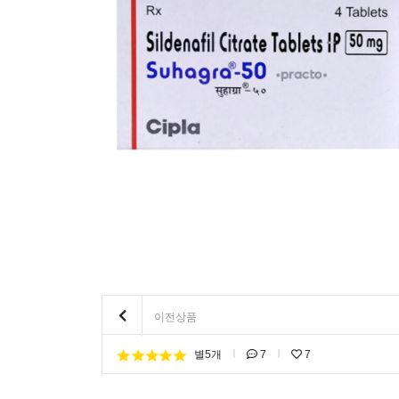
이전상품
별5개
7
7