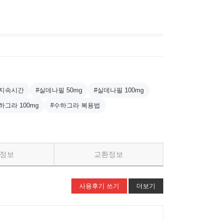
 지속시간
#실데나필 50mg
#실데나필 100mg
하그라 100mg
#수하그라 복용법
정보
교환정보
사용후기 쓰기
더보기