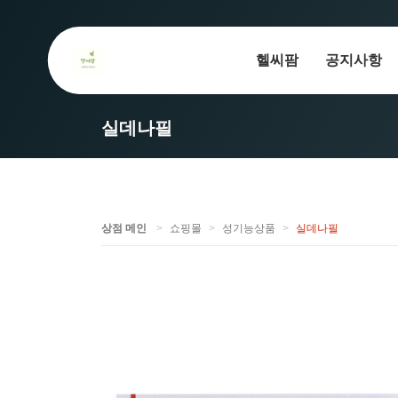
헬씨팜
공지사항
실데나필
상점 메인
쇼핑몰
성기능상품
실데나필