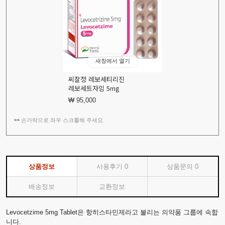
새창에서 열기
씨잘정 레보세티리진
레보세트자임 5mg
₩ 95,000
손가락으로 좌우 스크롤해 주세요.
상품정보
사용후기
0
상품문의
0
배송정보
교환정보
Levocetzime 5mg Tablet은 항히스타민제라고 불리는 의약품 그룹에 속합
니다.