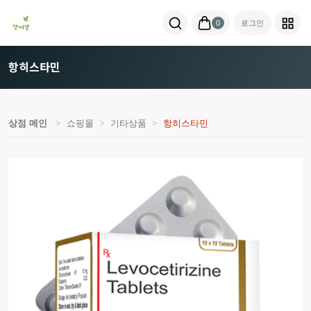
0
로그인
항히스타민
상점 메인
쇼핑몰
기타상품
항히스타민