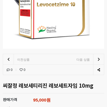
이전상품
다음 상품
0
0
씨잘정 레보세티리진 레보세트자임 10mg
판매가격
95,000원