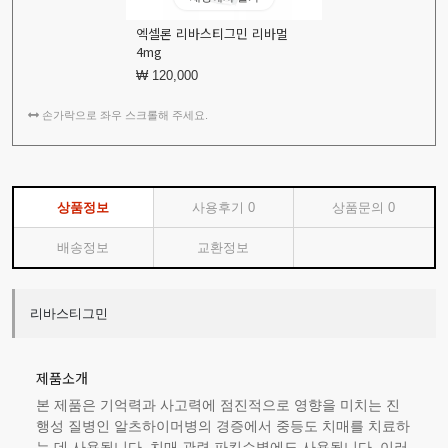
엑셀론 리바스티그민 리바멀
4mg
₩ 120,000
손가락으로 좌우 스크롤해 주세요.
상품정보
사용후기
0
상품문의
0
배송정보
교환정보
리바스티그민
제품소개
본 제품은 기억력과 사고력에 점진적으로 영향을 미치는 진
행성 질병인 알츠하이머병의 경증에서 중등도 치매를 치료하
는 데 사용됩니다. 치매 관련 파킨슨병에도 사용됩니다. 이러