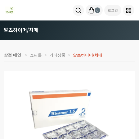
0
로그인
알츠하이머/치매
상점 메인
쇼핑몰
기타상품
알츠하이머/치매