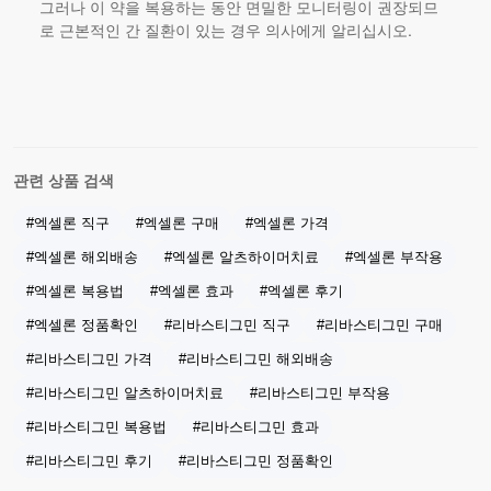
그러나 이 약을 복용하는 동안 면밀한 모니터링이 권장되므
로 근본적인 간 질환이 있는 경우 의사에게 알리십시오.
관련 상품 검색
#엑셀론 직구
#엑셀론 구매
#엑셀론 가격
#엑셀론 해외배송
#엑셀론 알츠하이머치료
#엑셀론 부작용
#엑셀론 복용법
#엑셀론 효과
#엑셀론 후기
#엑셀론 정품확인
#리바스티그민 직구
#리바스티그민 구매
#리바스티그민 가격
#리바스티그민 해외배송
#리바스티그민 알츠하이머치료
#리바스티그민 부작용
#리바스티그민 복용법
#리바스티그민 효과
#리바스티그민 후기
#리바스티그민 정품확인