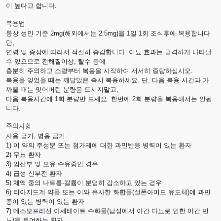
이 높다고 합니다.
복용법
통상 성인 기준 2mg(해외에서는 2.5mg)을 1일 1회 조식후에 복용합니다
만,
연령 및 증상에 따라서 적절히 증감합니다. 이뇨 효과는 급격하게 나타날
수 있으므로 전해질이상, 탈수 등에
충분히 주의하고 소량부터 복용을 시작하여 서서히 증량하십시오.
복용을 잊었을 때는 깨달았은 즉시 복용하세요. 단, 다음 복용 시간과 가
까울 때는 잊어버린 분량은 드시지말고,
다음 복용시간에 1회 분량만 드세요. 한번에 2회 분량을 복용해서는 안됩
니다.
주의사항
사용 금기, 병용 금기
1) 이 약의 주성분 또는 첨가제에 대한 과민반응 병력이 있는 환자
2) 무뇨 환자
3) 임산부 및 모유 수유중인 경우
4) 급성 신부전 환자
5) 체액 중의 나트륨·칼륨이 분명히 감소하고 있는 경우
6) 티아지드계 약물 또는 이와 유사한 화합물(설폰아미드 유도체)에 과민
증이 있는 병력이 있는 환자
7) 데스모프레신 아세테이트 수화물(남성에서 야간 다뇨로 인한 야간 빈
뇨)을 투여하는 환자