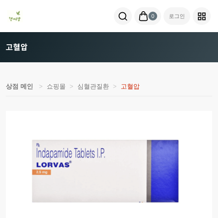
0
로그인
고혈압
상점 메인
쇼핑몰
심혈관질환
고혈압