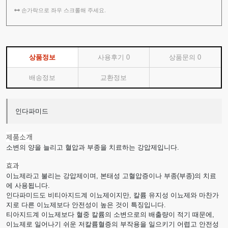
손가락으로 좌우 스크롤해 주세요.
상품정보
사용후기
0
상품문의
0
배송정보
교환정보
인다파미드
제품소개
소변의 양을 늘리고 혈압과 부종을 치료하는 강압제입니다.
효과
이뇨제라고 불리는 강압제이며, 본태성 고혈압증이나 부종(부종)의 치료
에 사용됩니다.
인다파미드도 비티아지드계 이뇨제이지만, 칼륨 유지성 이뇨제와 마찬가
지로 다른 이뇨제보다 안전성이 높은 것이 특징입니다.
티아지드계 이뇨제보다 혈중 칼륨의 소변으로의 배출량이 적기 때문에,
이뇨제로 일어나기 쉬운 저칼륨혈증의 부작용을 일으키기 어렵고 안전성