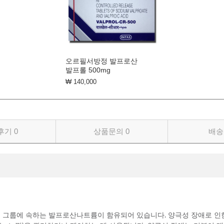
오르필서방정 발프로산
발프롤 500mg
₩ 140,000
후기
0
상품문의
0
배송
약품 그룹에 속하는 발프로산나트륨이 함유되어 있습니다. 양극성 장애로 인