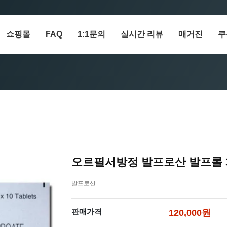
쇼핑몰
FAQ
1:1문의
실시간 리뷰
매거진
쿠
오르필서방정 발프로산 발프롤 3
발프로산
판매가격
120,000원