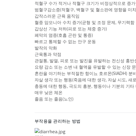
적혈구 수가 적거나 적혈구 크기가 비정상적으로 증가
범혈구감소증(적혈구, 백혈구 및 혈소판에 영향을 미치
갑작스러운 근육 움직임
혈중 암모니아 수치 증가(균형 및 조정 문제, 무기력함 
갑상선 기능 저하(피로 또는 체중 증가)
폐막의 염증(호흡 곤란 및 통증)
빠르고 통제할 수 없는 안구 운동
발작의 악화
근육통과 약점
관절통, 발열, 피로 또는 발진을 유발하는 전신성 홍반성
요량 감소 또는 소변 내 혈액을 유발할 수 있는 신장 
혼란을 야기하는 부적절한 항이뇨 호르몬(SIADH) 분
자살 생각 또는 행동(죽음에 대한 생각, 자살 시도, 새로운
충동에 대한 행동, 극도의 흥분, 행동이나 기분의 기타
매우 낮은 체온
졸음 또는 졸음(노인)
부작용을 관리하는 방법