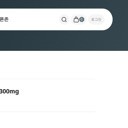
폰존
0
로그인
00mg