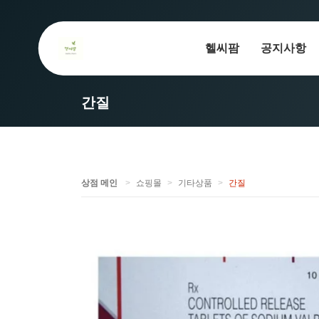
헬씨팜
공지사항
간질
상점 메인
쇼핑몰
기타상품
간질