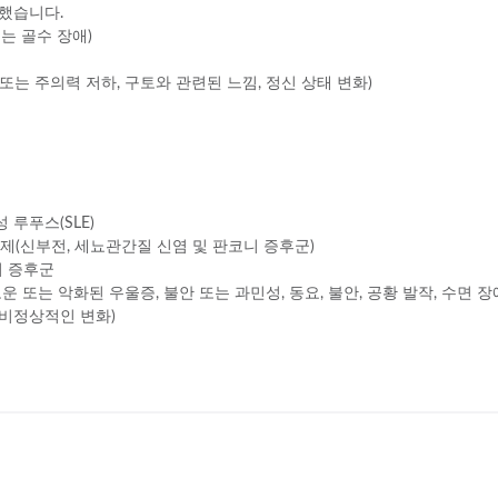
했습니다.
는 골수 장애)
또는 주의력 저하, 구토와 관련된 느낌, 정신 상태 변화)
 루푸스(SLE)
문제(신부전, 세뇨관간질 신염 및 판코니 증후군)
비 증후군
 또는 악화된 우울증, 불안 또는 과민성, 동요, 불안, 공황 발작, 수면 장애
 비정상적인 변화)