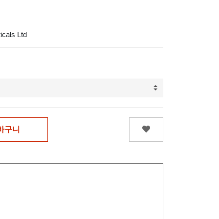
icals Ltd
바구니