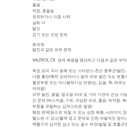
졸음
약점, 흔들림
흐릿하거나 이중 시력
살찌 다
탈모
걷기 또는 조정 문제
희귀한
발진과 같은 피부 문제
VALPROL CR 정제 복용을 중단하고 다음과 같은 
독성 표피 괴사 용해 또는 스티븐스-존슨 증후군(발진, 발
다형 홍반(특히 손바닥이나 발의 피부 발진 또는 분홍
혈관부종 또는 아나필락시성 반응(눈, 입술, 목, 때로
어려움)
피부 발진, 발열, 림프절 비대 및 기타 기관의 손상 가
간 문제 (메스꺼움, 구토, 극심한 피로, 졸음, 허약함, 
부종을 유발하는 갑작스러운 질병)
췌장 문제(등으로 퍼질 수 있는 심한 복통, 사라지지 
혈소판 수 감소(혈액 응고 문제로 인한 자발적인 멍이나
백혈구의 심각한 감소 또는 골수 부전(발열 및 호흡곤란