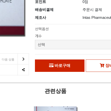
포인트
0점
배송비결제
주문시 결제
제조사
Intas Pharmaceut
선택옵션
개수
다음 상품
바로구매
장
관련상품