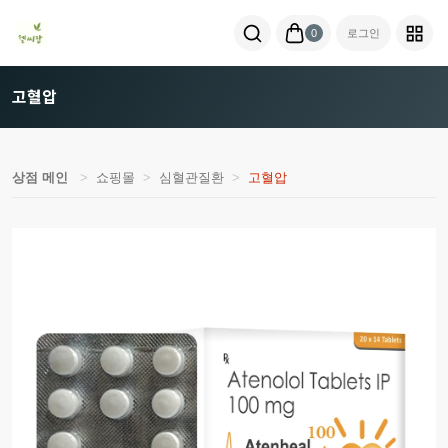
0
로그인
고혈압
상점 메인
쇼핑몰
심혈관질환
고혈압