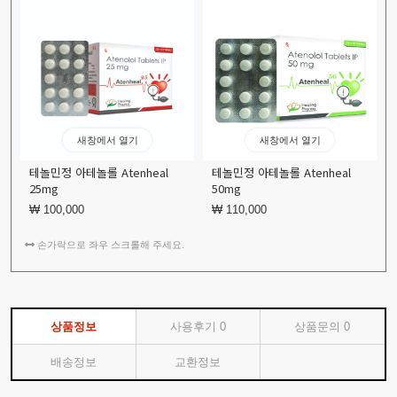
새창에서 열기
새창에서 열기
테놀민정 아테놀롤 Atenheal
테놀민정 아테놀롤 Atenheal
25mg
50mg
₩ 100,000
₩ 110,000
손가락으로 좌우 스크롤해 주세요.
상품정보
사용후기
0
상품문의
0
배송정보
교환정보