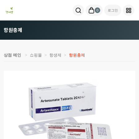
0
로그인
항원충제
상점 메인
쇼핑몰
항생제
항원충제