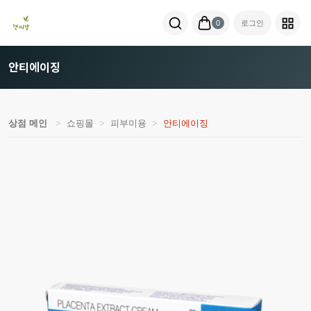
0
로그인
안티에이징
상점 메인
쇼핑몰
피부미용
안티에이징