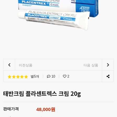
이전상품
다음 상품
별5개
10
2
태반크림 플라센트렉스 크림 20g
판매가격
48,000원