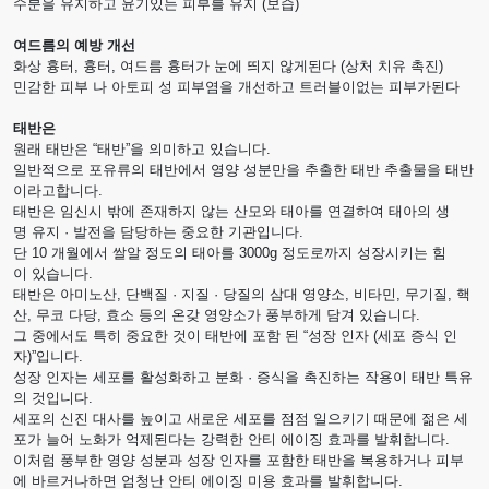
수분을 유지하고 윤기있는 피부를 유지 (보습)
여드름의 예방 개선
화상 흉터, 흉터, 여드름 흉터가 눈에 띄지 않게된다 (상처 치유 촉진)
민감한 피부 나 아토피 성 피부염을 개선하고 트러블이없는 피부가된다
태반은
원래 태반은 “태반”을 의미하고 있습니다.
일반적으로 포유류의 태반에서 영양 성분만을 추출한 태반 추출물을 태반
이라고합니다.
태반은 임신시 밖에 존재하지 않는 산모와 태아를 연결하여 태아의 생
명 유지 · 발전을 담당하는 중요한 기관입니다.
단 10 개월에서 쌀알 정도의 태아를 3000g 정도로까지 성장시키는 힘
이 있습니다.
태반은 아미노산, 단백질 · 지질 · 당질의 삼대 영양소, 비타민, 무기질, 핵
산, 무코 다당, 효소 등의 온갖 영양소가 풍부하게 담겨 있습니다.
그 중에서도 특히 중요한 것이 태반에 포함 된 “성장 인자 (세포 증식 인
자)”입니다.
성장 인자는 세포를 활성화하고 분화 · 증식을 촉진하는 작용이 태반 특유
의 것입니다.
세포의 신진 대사를 높이고 새로운 세포를 점점 일으키기 때문에 젊은 세
포가 늘어 노화가 억제된다는 강력한 안티 에이징 효과를 발휘합니다.
이처럼 풍부한 영양 성분과 성장 인자를 포함한 태반을 복용하거나 피부
에 바르거나하면 엄청난 안티 에이징 미용 효과를 발휘합니다.