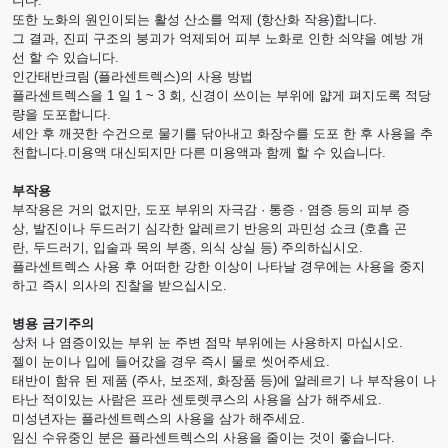
니다.
또한 노화의 원인이되는 활성 산소를 억제 (항산화 작용)합니다.
그 결과, 진피 구조의 붕괴가 억제되어 피부 노화로 인한 쇠약을 예방 개
선 할 수 있습니다.
인간태반크림 (플라센트렉스)의 사용 방법
플라센트렉스을 1 일 1 ~ 3 회, 신경이 쓰이는 부위에 얇게 펴지도록 적당
량을 도포합니다.
세안 후 깨끗한 수건으로 물기를 닦아내고 화장수를 도포 한 후 사용을 추
천합니다.미용액 대신되지만 다른 미용액과 함께 할 수 있습니다.
부작용
부작용은 거의 없지만, 도포 부위의 자극감 · 통증 · 염증 등의 피부 증
상, 발진이나 두드러기 심각한 알레르기 반응의 과민성 쇼크 (호흡 곤
란, 두드러기, 입술과 목의 부종, 의식 상실 등) 주의하십시오.
플라센트렉스 사용 후 어떠한 강한 이상이 나타날 경우에는 사용을 중지
하고 즉시 의사의 진찰을 받으십시오.
병용 금기주의
상처 나 염증이있는 부위 눈 주변 점막 부위에는 사용하지 마십시오.
젤이 눈이나 입에 들어갔을 경우 즉시 물로 씻어주세요.
태반이 함유 된 제품 (주사, 보조제, 화장품 등)에 알레르기 나 부작용이 나
타난 적이있는 사람은 프라 센토렛쿠스의 사용을 삼가 해주세요.
미성년자는 플라센트렉스의 사용을 삼가 해주세요.
임신 수유중인 분은 플라센트렉스의 사용을 줄이는 것이 좋습니다.