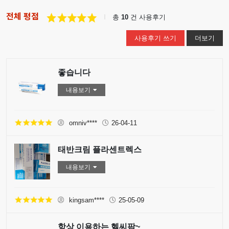
전체 평점
총
10
건 사용후기
사용후기 쓰기
더보기
좋습니다
내용보기
omniv****
26-04-11
태반크림 플라센트렉스
내용보기
kingsam****
25-05-09
항상 이용하는 헬씨팜~