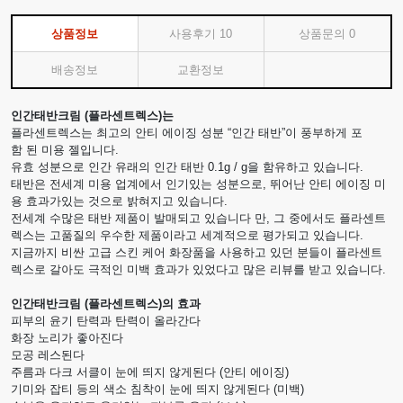
상품정보
사용후기
10
상품문의
0
배송정보
교환정보
인간태반크림 (플라센트렉스)는
플라센트렉스는 최고의 안티 에이징 성분 “인간 태반”이 풍부하게 포
함 된 미용 젤입니다.
유효 성분으로 인간 유래의 인간 태반 0.1g / g을 함유하고 있습니다.
태반은 전세계 미용 업계에서 인기있는 성분으로, 뛰어난 안티 에이징 미
용 효과가있는 것으로 밝혀지고 있습니다.
전세계 수많은 태반 제품이 발매되고 있습니다 만, 그 중에서도 플라센트
렉스는 고품질의 우수한 제품이라고 세계적으로 평가되고 있습니다.
지금까지 비싼 고급 스킨 케어 화장품을 사용하고 있던 분들이 플라센트
렉스로 갈아도 극적인 미백 효과가 있었다고 많은 리뷰를 받고 있습니다.
인간태반크림 (플라센트렉스)의 효과
피부의 윤기 탄력과 탄력이 올라간다
화장 노리가 좋아진다
모공 레스된다
주름과 다크 서클이 눈에 띄지 않게된다 (안티 에이징)
기미와 잡티 등의 색소 침착이 눈에 띄지 않게된다 (미백)