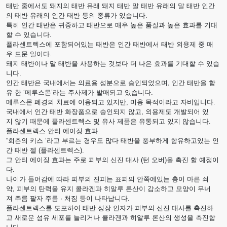
태반 중에서도 돼지의 태반 유래 돼지 태반 말 태반 유래의 말 태반 인간
의 태반 유래의 인간 태반 등의 종류가 있습니다.
특히 인간 태반은 귀중하고 태반으로 매우 높은 품질과 높은 효과를 기대
할 수 있습니다.
플라센트렉스에 포함되어있는 태반은 인간 태반에서 태반 외용제 중 매
우 드문 일이다.
돼지 태반이나 말 태반을 사용하는 것보다 더 나은 효과를 기대할 수 있습
니다.
인간 태반은 국내에서는 의료용 성분으로 승인되었으며, 인간 태반을 함
유 한 ‘메루스몬’라는 주사제가 발매되고 있습니다.
메루스몬 폐경의 치료에 이용되고 있지만, 미용 목적이라고 자비입니다.
국내에서 인간 태반 화장품으로 승인되지 않고, 외용제도 개발되어 있
지 않기 때문에 플라센트렉스 및 유사 제품은 유통되고 있지 않습니다.
플라센트렉스 안티 에이징 효과
“회춘의 키스 ‘라고 부르는 경우도 많다 태반을 풍부하게 함유하고있는 인
간 태반 젤 (플라센트렉스).
그 안티 에이징 효과는 주로 피부의 신진 대사 (턴 오버)을 촉진 할 예정이
다.
나이가 들어감에 따라 피부의 진피는 표피의 안쪽에있는 층이 마른 쇠
약, 피부의 탄력을 유지 콜라겐과 히알루 론산이 감소하고 모양이 무너
져 주름 팔자 주름 · 처짐 등이 나타납니다.
플라센트렉스를 도포하여 태반 성장 인자가 피부의 신진 대사를 촉진하
고 새로운 섬유 세포를 늘리거나 콜라겐과 히알루 론산의 생성을 촉진합