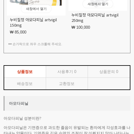
새창에서 열기
새창에서 열기
누비질정 아모다피닐 artvigil
누비질정 아모다피닐 artvigil
250mg
150mg
₩ 100,000
₩ 85,000
손가락으로 좌우 스크롤해 주세요.
상품정보
사용후기
0
상품문의
0
배송정보
교환정보
아모다피닐
아모다피닐 성분이란?
아모다피닐은 기면증으로 과도한 졸음이 유발되는 환자에게 각성효과를 나
타내는 약물이다. 기면증은 깊은 수면의 조절이 잘 이뤄지지 않아 나타나는