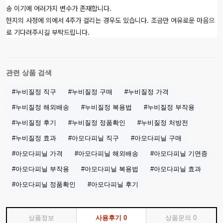
송 이기에 여러가지 변수가 존재합니다.
현지의 사정에 의에서 4주가 걸리는 경우도 있습니다. 조금만 여유로운 마음으
로 기다려주시길 부탁드립니다.
관련 상품 검색
#누비질정 직구
#누비질정 구매
#누비질정 가격
#누비질정 해외배송
#누비질정 복용법
#누비질정 부작용
#누비질정 후기
#누비질정 정품확인
#누비질정 처방전
#누비질정 효과
#아모다피닐 직구
#아모다피닐 구매
#아모다피닐 가격
#아모다피닐 해외배송
#아모다피닐 기면증
#아모다피닐 부작용
#아모다피닐 복용법
#아모다피닐 효과
#아모다피닐 정품확인
#아모다피닐 후기
상품정보
사용후기
0
상품문의
0