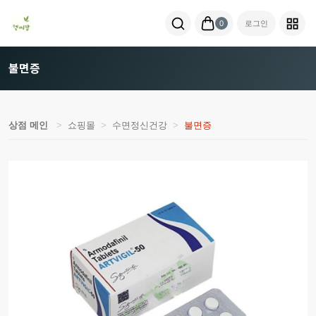
0
로그인
불면증
상점 메인
쇼핑몰
수면정신건강
불면증