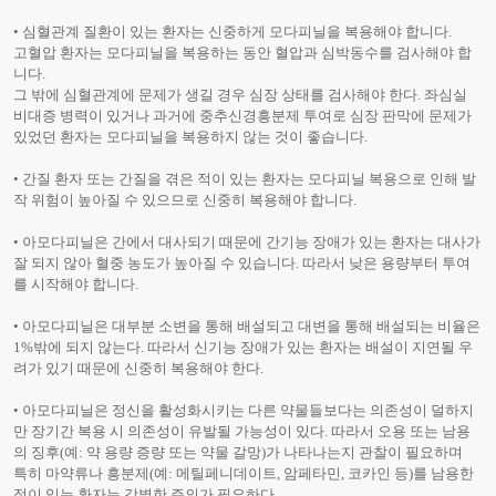
• 심혈관계 질환이 있는 환자는 신중하게 모다피닐을 복용해야 합니다.
고혈압 환자는 모다피닐을 복용하는 동안 혈압과 심박동수를 검사해야 합
니다.
그 밖에 심혈관계에 문제가 생길 경우 심장 상태를 검사해야 한다. 좌심실
비대증 병력이 있거나 과거에 중추신경흥분제 투여로 심장 판막에 문제가
있었던 환자는 모다피닐을 복용하지 않는 것이 좋습니다.
• 간질 환자 또는 간질을 겪은 적이 있는 환자는 모다피닐 복용으로 인해 발
작 위험이 높아질 수 있으므로 신중히 복용해야 합니다.
• 아모다피닐은 간에서 대사되기 때문에 간기능 장애가 있는 환자는 대사가
잘 되지 않아 혈중 농도가 높아질 수 있습니다. 따라서 낮은 용량부터 투여
를 시작해야 합니다.
• 아모다피닐은 대부분 소변을 통해 배설되고 대변을 통해 배설되는 비율은
1%밖에 되지 않는다. 따라서 신기능 장애가 있는 환자는 배설이 지연될 우
려가 있기 때문에 신중히 복용해야 한다.
• 아모다피닐은 정신을 활성화시키는 다른 약물들보다는 의존성이 덜하지
만 장기간 복용 시 의존성이 유발될 가능성이 있다. 따라서 오용 또는 남용
의 징후(예: 약 용량 증량 또는 약물 갈망)가 나타나는지 관찰이 필요하며
특히 마약류나 흥분제(예: 메틸페니데이트, 암페타민, 코카인 등)를 남용한
적이 있는 환자는 각별한 주의가 필요하다.