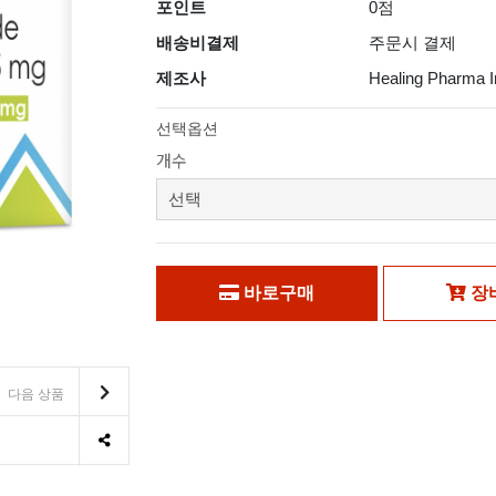
포인트
0점
배송비결제
주문시 결제
제조사
Healing Pharma I
선택옵션
개수
바로구매
장
다음 상품