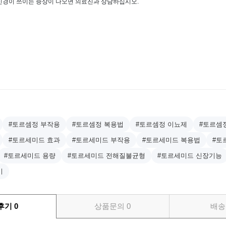
신경이 쓰이는 증상이 나오면 의료진과 상담하십시오.
#토르셈정 부작용
#토르셈정 복용법
#토르셈정 이뇨제
#토르셈
#토르세미드 효과
#토르세미드 부작용
#토르세미드 복용법
#토
#토르세미드 용량
#토르세미드 전해질불균형
#토르세미드 신장기능
기
후기
0
상품문의
0
배송