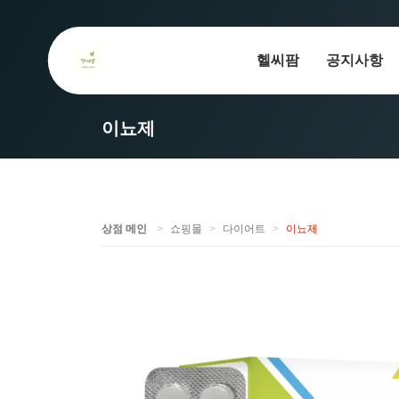
헬씨팜
공지사항
이뇨제
상점 메인
쇼핑몰
다이어트
이뇨제