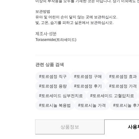
이상의 부작용을 모두를 기재한 것은 아닙니다. 상기 이외에도 
보관방법
유아 및 어린이 손이 닿지 않는 곳에 보관하십시오.
빛, 고온, 습기를 피하고 실온에서 보관하십시오.
제조사·성분
Torasemide(트라세미드)
관련 상품 검색
#토르셈정 직구
#토르셈정 구매
#토르셈정 효과
#토르셈정 용량
#토르셈정 후기
#토르셈정 가격
#토르세미드 심부전치료
#토르세미드 고혈압치료
#토르시놀 복용법
#토르시놀 가격
#토르시놀 후
상품정보
사용