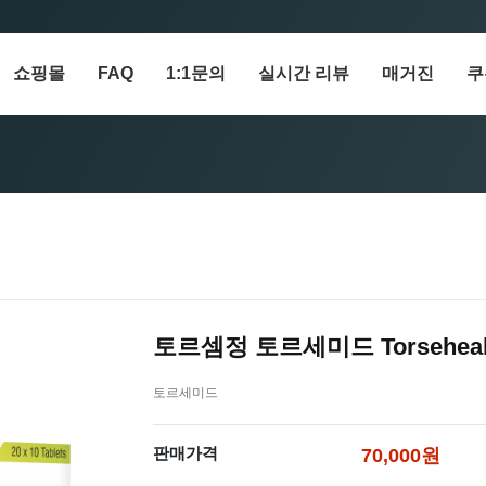
쇼핑몰
FAQ
1:1문의
실시간 리뷰
매거진
쿠
토르셈정 토르세미드 Torseheal
토르세미드
판매가격
70,000원