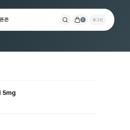
폰존
0
로그인
 5mg