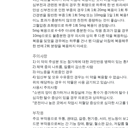
심부전과 관련된 부종의 경우:첫 회량으로 하루에 한 번 트라세미드
만성 신부전으로 인한 부종의 경우:1회 1회 20mg 복용이 1회
간경변을 동반한 부종:1회 1회 5mg 또는 10mg을 1일 1회 복
이뇨 효과가 충분하지 않으면 천천히 증량하는 것이 좋습니다.
고혈압증:초회량으로 하루 1회 5mg 복용이 권장됩니다.
5mg 복용으로 4~6주 이내에 충분한 이뇨 작용 효과가 없을 경우,
10mg으로도 불충분한 경우 의사와 상의 후 다른 약을 복용하십
복용을 잊었을 경우에는 하루를 건너 뛴 다음날 아침에 복용해주
한 번에 2회 분량을 복용하지 마세요.
주의사항
1) 이 약의 주성분 또는 첨가제에 대한 과민반응 병력이 있는 환
2) 체액 중의 나트륨, 칼륨이 감소한 사람
3) 야뇨증을 치료중인 경우
4) 임산부 및 모유 수유중인 경우는 이 약을 복용할 수 없습니다.
위의 해당하는 경우 이 약물은 사용 금기되고 있습니다.
사용시 주의사항
*소변의 양이 증가하거나 화장실에 가는 횟수가 증가하여 탈수 증
심각한 탈수 증상이 있을 경우 의료진과 상의하십시오.
*운전이나 높은 곳에서 작업시 저혈당 증상으로 심각한 사고를 당
부작용
주요 부작용으로 두통, 권태감, 갈증, 현기증, 서리, 빈뇨등이 
드문 부작용으로써는 간 기능 장애, 황달, 혈소판 감소, 저칼륨 