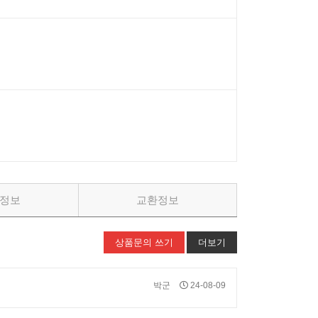
정보
교환정보
상품문의 쓰기
더보기
박군
24-08-09