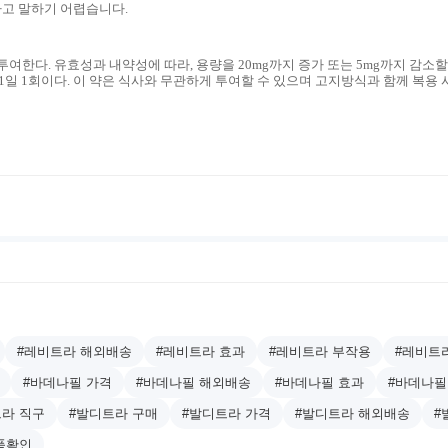
다고 말하기 어렵습니다.
투여한다. 유효성과 내약성에 따라, 용량을 20mg까지 증가 또는 5mg까지 감소할
 1일 1회이다. 이 약은 식사와 무관하게 투여할 수 있으며 고지방식과 함께 복용 
#레비트라 해외배송
#레비트라 효과
#레비트라 부작용
#레비트
#바데나필 가격
#바데나필 해외배송
#바데나필 효과
#바데나필
트라 직구
#발디트라 구매
#발디트라 가격
#발디트라 해외배송
#
품확인