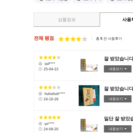
상품정보
사용
전체 평점
총
5
건 사용후기
잘 받았습니다
sof****
내용보기
25-04-22
잘 받았습니
huhuhuh****
내용보기
24-10-26
일단 잘 받았
yo****
내용보기
24-09-20