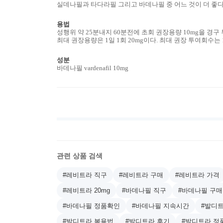
실데나필과 타다라필 그리고 바데나필 중 어느 것이 더 좋
용법
성행위 약 25분내지 60분전에 초회 권장용량 10mg을 경구 
최대 권장용량은 1일 1회 20mg이다. 최대 권장 투여회수는
성분
바데나필 vardenafil 10mg
관련 상품 검색
#레비트라 직구
#레비트라 구매
#레비트라 가격
#레비트라 20mg
#바데나필 직구
#바데나필 구매
#바데나필 정품확인
#바데나필 지속시간
#발디
#발디트라 복용법
#발디트라 후기
#발디트라 정