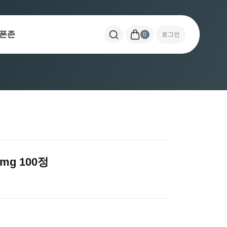
폰존
0
로그인
g 100정