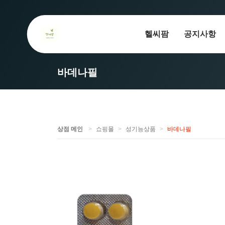
헬씨팜
공지사항
바데나필
상점 메인
쇼핑몰
성기능상품
바데나필