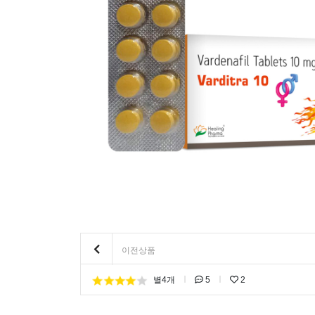
이전상품
별4개
5
2