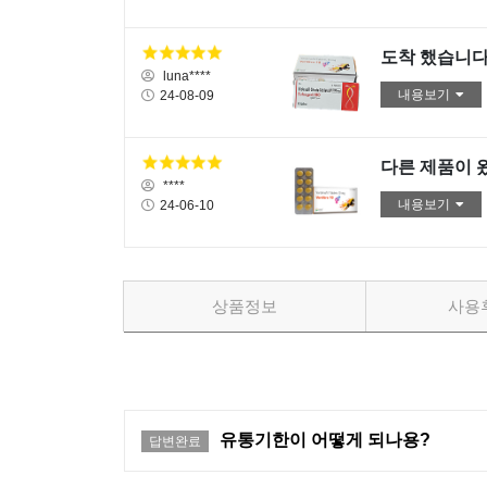
도착 했습니다
luna****
내용보기
24-08-09
다른 제품이 
****
내용보기
24-06-10
상품정보
사용
유통기한이 어떻게 되나용?
답변완료