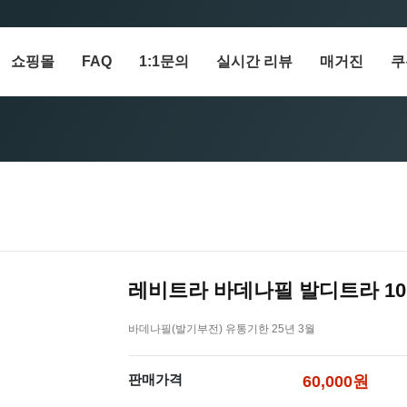
쇼핑몰
FAQ
1:1문의
실시간 리뷰
매거진
쿠
레비트라 바데나필 발디트라 10m
바데나필(발기부전) 유통기한 25년 3월
판매가격
60,000원