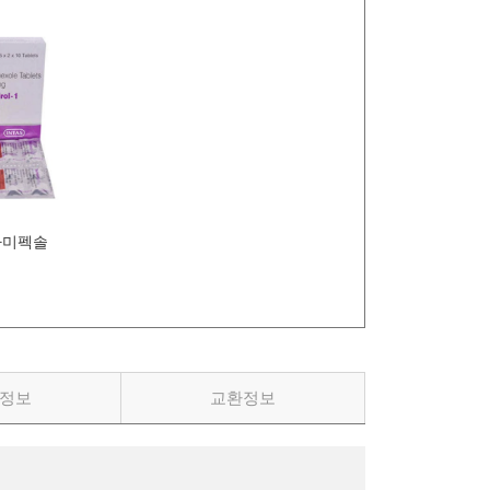
라미펙솔
정보
교환정보