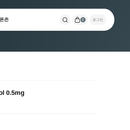
폰존
0
로그인
 0.5mg