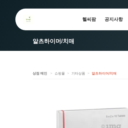
헬씨팜
공지사항
알츠하이머/치매
상점 메인
쇼핑몰
기타상품
알츠하이머/치매