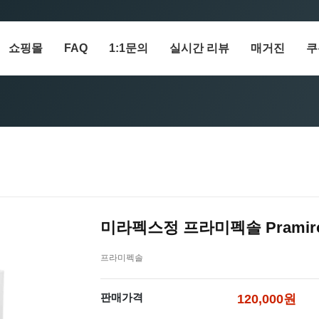
쇼핑몰
FAQ
1:1문의
실시간 리뷰
매거진
쿠
미라펙스정 프라미펙솔 Pramirol
프라미펙솔
판매가격
120,000원