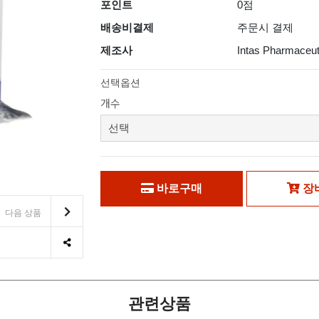
포인트
0점
배송비결제
주문시 결제
제조사
Intas Pharmaceut
선택옵션
개수
바로구매
장
다음 상품
관련상품