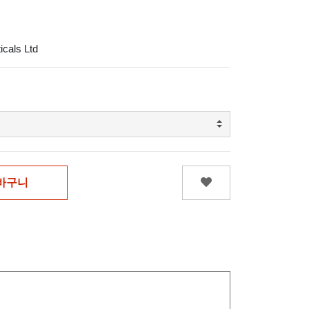
icals Ltd
바구니