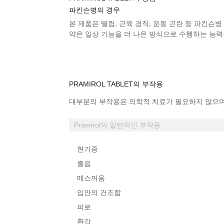
파킨슨병의 경우
본 제품
은 떨림, 근육 경직, 운동 곤란 등 파킨
약은 일상 기능을 더 나은 방식으로 수행하는 능력
PRAMIROL TABLET의 부작용
대부분의 부작용은 의학적 치료가 필요하지 않으며
Pramirol의 일반적인 부작용
현기증
졸음
메스꺼움
입안의 건조함
피로
환각