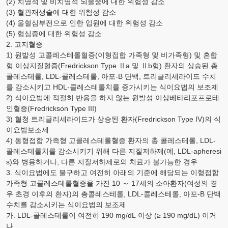
(2) 치명적 및 비치명적 뇌졸중에 대한 위험성 감소
(3) 혈관재생술에 대한 위험성 감소
(4) 울혈심부전으로 인한 입원에 대한 위험성 감소
(5) 협심증에 대한 위험성 감소
2. 고지혈증
1) 원발성 고콜레스테롤혈증(이형접합 가족형 및 비가족형) 및 혼합
형 이상지질혈증(
Fredrickson
Type
Ⅱa 및 Ⅱb형) 환자의 상승된 총
콜레스테롤,
LDL-
콜레스테롤, 아포
-B
단백, 트리글리세라이드 수치
를 감소시키고
HDL-
콜레스테롤치를 증가시키는 식이요법의 보조제
2) 식이요법에 적절히 반응을 하지 않는 원발성 이상베타리포프로테
인혈증(
Fredrickson
Type
III
)
3) 혈청 트리글리세라이드가 상승된 환자(
Fredrickson
Type
IV
)의 식
이요법보조제
4) 동형접합 가족형 고콜레스테롤혈증 환자의 총 콜레스테롤,
LDL-
콜레스테롤치를 감소시키기 위해 다른 지질저하제(예,
LDL-apheresi
s
)와 병용하거나, 다른 지질저하제로의 치료가 불가능한 경우
3. 식이요법에도 불구하고 여전히 아래의 기준에 해당되는 이형접합
가족형 고콜레스테롤혈증을 가진 10 ～ 17세의 소아환자(여성의 경
우 초경 이후의 환자)의 총콜레스테롤,
LDL-
콜레스테롤, 아포
-B
단백
수치를 감소시키는 식이요법의 보조제
가.
LDL-
콜레스테롤이 여전히 190
mg
/
dL
이상 (≥ 190
mg
/
dL
) 이거
나