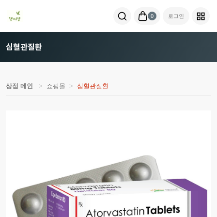
0
로그인
심혈관질환
상점 메인
쇼핑몰
심혈관질환