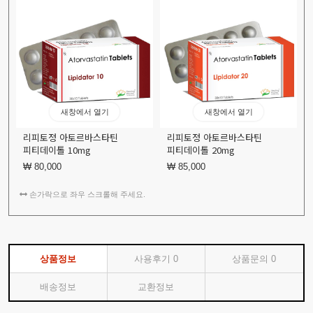
새창에서 열기
새창에서 열기
리피토정 아토르바스타틴
리피토정 아토르바스타틴
피티데이톨 10mg
피티데이톨 20mg
₩ 80,000
₩ 85,000
손가락으로 좌우 스크롤해 주세요.
상품정보
사용후기
0
상품문의
0
배송정보
교환정보