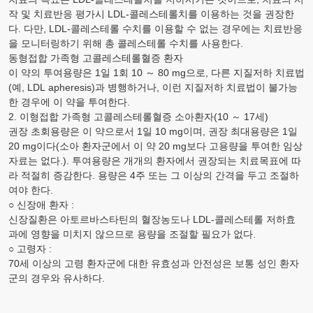
작 및 치료반응 평가시
LDL-
콜레스테롤치를 이용하는 것을 권장한
다. 다만,
LDL-
콜레스테롤 수치를 이용할 수 없는 경우에는 치료반응
을 모니터링하기 위해 총 콜레스테롤 수치를 사용한다.
동형접합 가족형 고콜레스테롤혈증 환자
이 약의 투여용량은 1일 1회 10 ～ 80
mg
으로, 다른 지질저하 치료법
(예,
LDL
apheresis
)과 병행하거나, 이런 지질저하 치료법이 불가능
한 경우에 이 약을 투여한다.
2. 이형접합 가족형 고콜레스테롤혈증 소아환자(10 ～ 17세)
권장 초회용량은 이 약으로서 1일 10
mg
이며, 권장 최대용량은 1일
20
mg
이다(소아 환자군에서 이 약 20
mg
보다 고용량을 투여한 임상
자료는 없다.). 투여용량은 개개의 환자에서 권장되는 치료목표에 따
라 적절히 증감한다. 용량은 4주 또는 그 이상의 간격을 두고 조절하
여야 한다.
○ 신장애 환자 :
신장질환은 아토르바스타틴의 혈장농도나
LDL-
콜레스테롤 저하효
과에 영향을 미치지 않으므로 용량을 조절할 필요가 없다.
○ 고령자 :
70세 이상의 고령 환자군에 대한 유효성과 안전성은 보통 성인 환자
군의 경우와 유사하다.