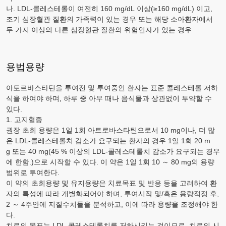
나.
LDL-
콜레스테롤이 여전히 160
mg
/
dL
이상(≥160
mg
/
dL
) 이고,
조기 심장혈관 질환의 가족력이 있는 경우 또는 해당 소아환자에서
두 가지 이상의 다른 심장혈관 질환의 위험인자가 있는 경우
용법용량
아토르바스타틴을 투여전 및 투여중인 환자는 표준 콜레스테롤 저하
식을 하여야 하며, 하루 중 아무 때나 음식물과 상관없이 투약할 수
있다.
1. 고지혈증
권장 초회 용량은 1일 1회 아트로바스타틴으로서 10
mg
이나, 더 많
은
LDL-
콜레스테롤치 감소가 요구되는 환자의 경우 1일 1회 20
m
g
또는 40
mg
(45 % 이상의
LDL-
콜레스테롤치 감소가 요구되는 경우
에 한함.)으로 시작할 수 있다. 이 약은 1일 1회 10 ～ 80
mg
의 용량
범위로 투여한다.
이 약의 초회용량 및 유지용량은 치료목표 및 반응 등을 고려하여 환
자의 특성에 따라 개별화되어야 하며, 투여시작 및/혹은 용량적정 후,
2 ～ 4주안에 지질수치들을 분석하고, 이에 따라 용량을 조정해야 한
다.
치료의 목표는
LDL-
콜레스테롤치를 저하시키는 것이므로, 치료의 시