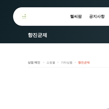
헬씨팜
공지사항
향진균제
상점 메인
쇼핑몰
기타상품
향진균제