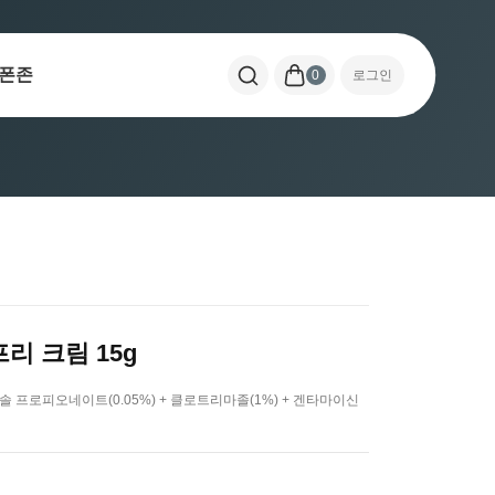
폰존
0
로그인
리 크림 15g
프로피오네이트(0.05%) + 클로트리마졸(1%) + 겐타마이신