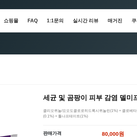
쇼핑몰
FAQ
1:1문의
실시간 리뷰
매거진
쿠
세균 및 곰팡이 피부 감염 델미프
클리오퀴놀/요오도클로로히드록시퀴놀린(1%) + 클로베타솔 
(0.1%) + 톨나프테이트(1%)
판매가격
80,000원