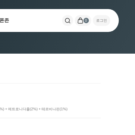
폰존
0
로그인
) + 메트로니다졸(2%) + 테르비나핀(1%)