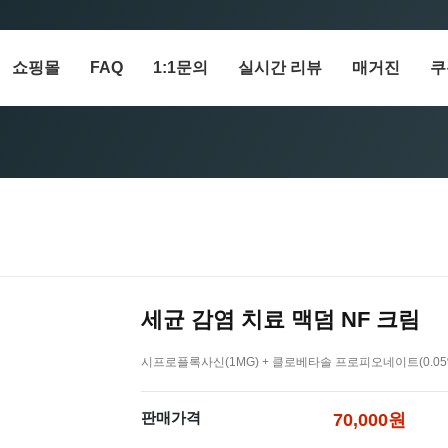
쇼핑몰
FAQ
1:1문의
실시간 리뷰
매거진
쿠
세균 감염 치료 맥덤 NF 크림
시프로플록사신(1MG) + 클로베타솔 프로피오네이트(0.05%
판매가격
70,000원