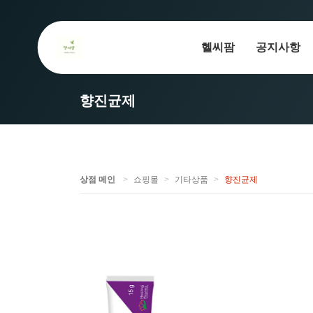
헬씨팜
공지사항
향진균제
상점 메인
쇼핑몰
기타상품
향진균제