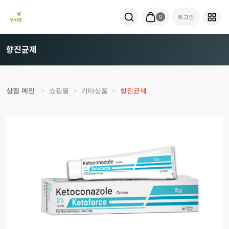
0
로그인
향진균제
상점 메인
쇼핑몰
기타상품
향진균제