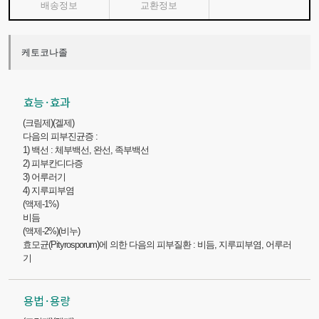
배송정보
교환정보
케토코나졸
효능 · 효과
(크림제)(겔제)
다음의 피부진균증 :
1) 백선 : 체부백선, 완선, 족부백선
2) 피부칸디다증
3) 어루러기
4) 지루피부염
(액제-1%)
비듬
(액제-2%)(비누)
효모균(Pityrosporum)에 의한 다음의 피부질환 : 비듬, 지루피부염, 어루러
기
용법 · 용량