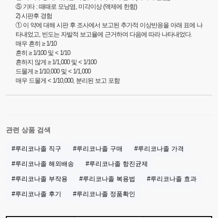
⑤ 기타 : 때때로 모낭염, 미각이상 (액제에 한함)
2) 시판후 경험
① 이 약에 대해 시판 후 조사에서 보고된 추가적 이상반응을 아래 표에 나
타내었고, 빈도는 자발적 보고율에 근거하여 다음에 따라 나타내었다.
매우 흔히 ≥ 1/10
흔히 ≥ 1/100 및 < 1/10
흔하지 않게 ≥ 1/1,000 및 < 1/100
드물게 ≥ 1/10,000 및 < 1/1,000
매우 드물게 < 1/10,000, 분리된 보고 포함
관련 상품 검색
#루리코나졸 직구
#루리코나졸 구매
#루리코나졸 가격
#루리코나졸 해외배송
#루리코나졸 항진균제
#루리코나졸 부작용
#루리코나졸 복용법
#루리코나졸 효과
#루리코나졸 후기
#루리코나졸 정품확인