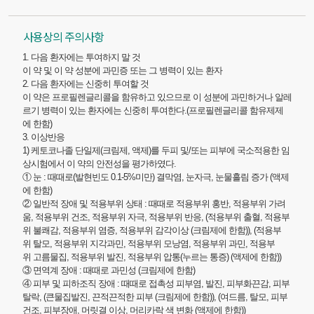
사용상의 주의사항
1. 다음 환자에는 투여하지 말 것
이 약 및 이 약 성분에 과민증 또는 그 병력이 있는 환자
2. 다음 환자에는 신중히 투여할 것
이 약은 프로필렌글리콜을 함유하고 있으므로 이 성분에 과민하거나 알레
르기 병력이 있는 환자에는 신중히 투여한다.(프로필렌글리콜 함유제제
에 한함)
3. 이상반응
1) 케토코나졸 단일제(크림제, 액제)를 두피 및/또는 피부에 국소적용한 임
상시험에서 이 약의 안전성을 평가하였다.
① 눈 : 때때로(발현빈도 0.1-5%미만) 결막염, 눈자극, 눈물흘림 증가 (액제
에 한함)
② 일반적 장애 및 적용부위 상태 : 때때로 적용부위 홍반, 적용부위 가려
움, 적용부위 건조, 적용부위 자극, 적용부위 반응, (적용부위 출혈, 적용부
위 불쾌감, 적용부위 염증, 적용부위 감각이상 (크림제에 한함)), (적용부
위 탈모, 적용부위 지각과민, 적용부위 모낭염, 적용부위 과민, 적용부
위 고름물집, 적용부위 발진, 적용부위 압통(누르는 통증) (액제에 한함))
③ 면역계 장애 : 때때로 과민성 (크림제에 한함)
④ 피부 및 피하조직 장애 : 때때로 접촉성 피부염, 발진, 피부화끈감, 피부
탈락, (큰물집발진, 끈적끈적한 피부 (크림제에 한함)), (여드름, 탈모, 피부
건조, 피부장애, 머릿결 이상, 머리카락 색 변화 (액제에 한함))