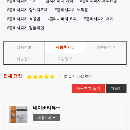
#글리시파지 구매
#글리시파지 가격
#글리시파지 해외배송
#글리시파지 당뇨치료제
#글리시파지 부작용
#글리시파지 복용법
#글리시파지 효과
#글리시파지 후기
#글리시파지 정품확인
상품정보
사용후기
1
상품문의
0
배송정보
교환정보
전체 평점
총
1
건 사용후기
사용후기 쓰기
더보기
네이버리뷰~~
내용보기