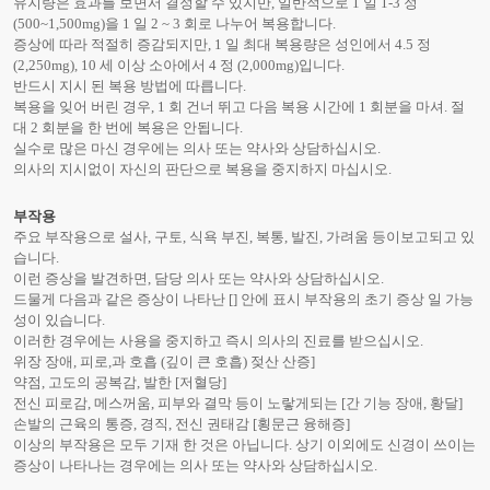
유지량은 효과를 보면서 결정할 수 있지만, 일반적으로 1 일 1-3 정
(500~1,500mg)을 1 일 2 ~ 3 회로 나누어 복용합니다.
증상에 따라 적절히 증감되지만, 1 일 최대 복용량은 성인에서 4.5 정
(2,250mg), 10 세 이상 소아에서 4 정 (2,000mg)입니다.
반드시 지시 된 복용 방법에 따릅니다.
복용을 잊어 버린 경우, 1 회 건너 뛰고 다음 복용 시간에 1 회분을 마셔. 절
대 2 회분을 한 번에 복용은 안됩니다.
실수로 많은 마신 경우에는 의사 또는 약사와 상담하십시오.
의사의 지시없이 자신의 판단으로 복용을 중지하지 마십시오.
부작용
주요 부작용으로 설사, 구토, 식욕 부진, 복통, 발진, 가려움 등이보고되고 있
습니다.
이런 증상을 발견하면, 담당 의사 또는 약사와 상담하십시오.
드물게 다음과 같은 증상이 나타난 [] 안에 표시 부작용의 초기 증상 일 가능
성이 있습니다.
이러한 경우에는 사용을 중지하고 즉시 의사의 진료를 받으십시오.
위장 장애, 피로,과 호흡 (깊이 큰 호흡) 젖산 산증]
약점, 고도의 공복감, 발한 [저혈당]
전신 피로감, 메스꺼움, 피부와 결막 등이 노랗게되는 [간 기능 장애, 황달]
손발의 근육의 통증, 경직, 전신 권태감 [횡문근 융해증]
이상의 부작용은 모두 기재 한 것은 아닙니다. 상기 이외에도 신경이 쓰이는
증상이 나타나는 경우에는 의사 또는 약사와 상담하십시오.