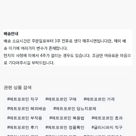
배송안내
배송 소요시간은 주문일로부터 3주 전후로 생각 해주시면됩니다만, 해외 배
송 이기에 여러가지 변수가 존재합니다.
현지의 사정에 의에서 4주가 걸리는 경우도 있습니다. 조금만 여유로운 마음으
로 기다려주시길 부탁드립니다.
관련 상품 검색
#메트포르민 직구
#메트포르민 구매
#메트포르민 가격
#메트포르민 해외배송
#메트포르민 당뇨치료제
#메트포르민 부작용
#메트포르민 복용법
#메트포르민 효과
#메트포르민 후기
#메트포르민 정품확인
#글리시파지 직구