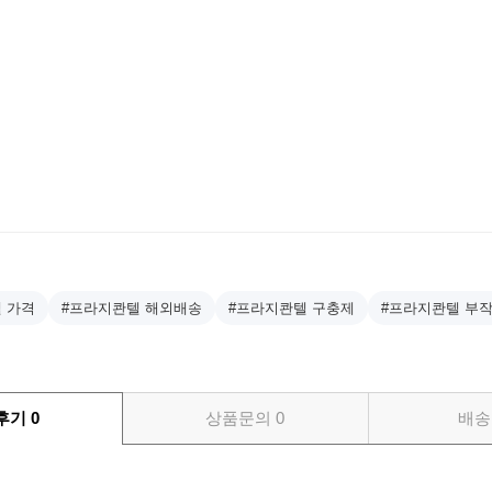
 가격
#프라지콴텔 해외배송
#프라지콴텔 구충제
#프라지콴텔 부
후기
0
상품문의
0
배송