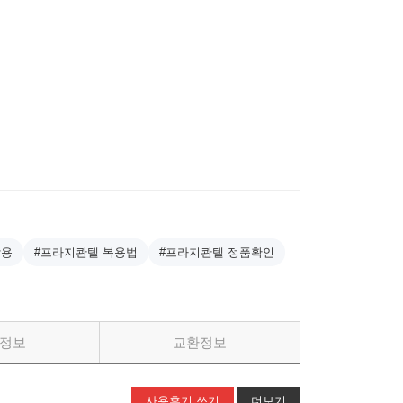
작용
#프라지콴텔 복용법
#프라지콴텔 정품확인
정보
교환정보
사용후기 쓰기
더보기