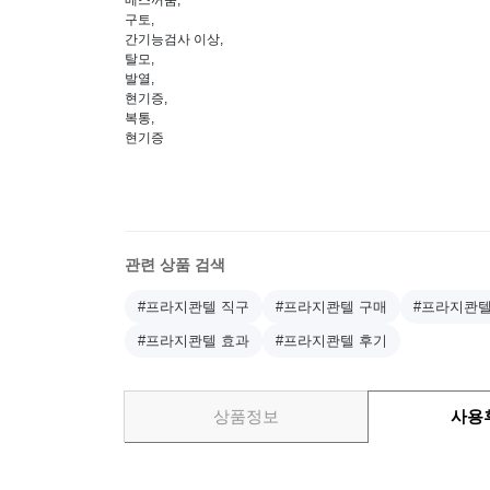
메스꺼움,
구토,
간기능검사 이상,
탈모,
발열,
현기증,
복통,
현기증
관련 상품 검색
#프라지콴텔 직구
#프라지콴텔 구매
#프라지콴텔
#프라지콴텔 효과
#프라지콴텔 후기
상품정보
사용