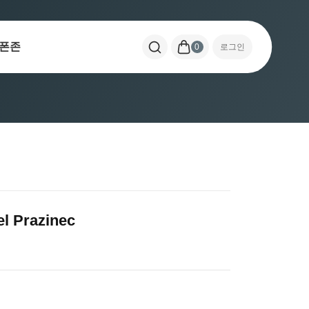
폰존
0
로그인
 Prazinec