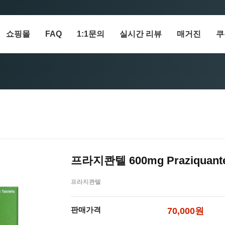
쇼핑몰
FAQ
1:1문의
실시간 리뷰
매거진
쿠
프라지콴텔 600mg Praziquantel
프라지콴텔
판매가격
70,000원