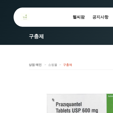
헬씨팜
공지사항
구충제
상점 메인
쇼핑몰
구충제