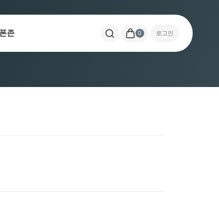
폰존
0
로그인