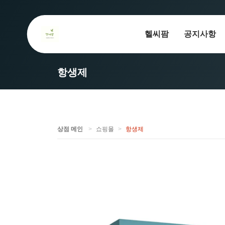
헬씨팜
공지사항
항생제
상점 메인
쇼핑몰
항생제