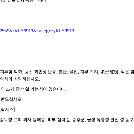
82559&cid=59913&categoryId=59913
부염 악화, 광선 과민성 반응, 홍반, 물집, 피부 박리, 多形紅斑, 식은 땀,
는 약사와 상담하십시오.
용의 초기 증상 일 가능성이 있습니다.
 받으십시오.
필락시스]
 [중독성 표피 괴사 융해증, 피부 점막 눈 증후군, 급성 유행성 발진 성 농포