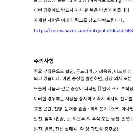
어떤 경우에도 반드시 지시 된 복용 방법에 따릅니다.
자세한 사항은 아래의 링크를 참고 부탁드립니다.
https://terms.naver.com/entry.nhn?docId=56
주의사항
주요 부작용으로 발진, 두드러기, 가려움증, 아토피 성 피
되고 있습니다. 이런 증상을 발견하면, 담당 의사 또
드물게 다음과 같은 증상이 나타난 [] 안에 표시 부작
이러한 경우에는 사용을 중지하고 즉시 의사의 진료를
호흡 곤란, 천명, 눈꺼풀 입술 · 혀의 붓기 [쇼크, 아나
발진, 점막 (입술, 눈, 외음부)의 부식 또는 물집, 발열
발진, 발열, 전신 권태감 [약 성 과민성 증후군]