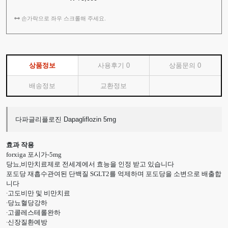
손가락으로 좌우 스크롤해 주세요.
상품정보
사용후기
0
상품문의
0
배송정보
교환정보
다파글리플로진 Dapagliflozin 5mg
효과 작용
forxiga 포시가-5mg
당뇨,비만치료제로 전세계에서 효능을 인정 받고 있습니다
포도당 재흡수관여된 단백질 SGLT2를 억제하며 포도당을 소변으로 배출합
니다
∙고도비만 및 비만치료
∙당뇨혈당강하
∙고콜레스테롤완하
∙신장질환예방