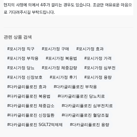
현지의 사정에 의에서 4주가 걸리는 경우도 있습니다. 조금만 여유로운 마음으
로 기다려주시길 부탁드립니다.
관련 상품 검색
#포시가정 직구
#포시가정 구매
#포시가정 효과
#포시가정 부작용
#포시가정 복용법
#포시가정 가격
#포시가정 당뇨
#포시가정 체중감량
#포시가정 심부전
#포시가정 신장보호
#포시가정 후기
#포시가정 용량
#다카글리플로진 효과
#다카글리플로진 부작용
#다카글리플로진 복용법
#다카글리플로진 당뇨치료
#다카글리플로진 체중감소
#다카글리플로진 심부전치료
#다카글리플로진 신장질환
#다카글리플로진 혈당조절
#다카글리플로진 SGLT2억제제
#다카글리플로진 용량