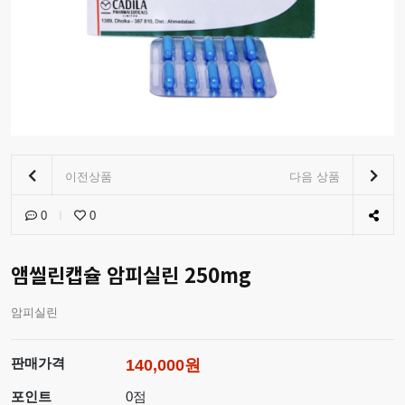
이전상품
다음 상품
0
0
앰씰린캡슐 암피실린 250mg
암피실린
판매가격
140,000원
포인트
0점