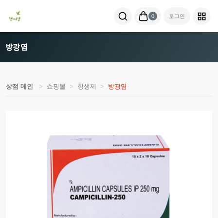
0
로그인
방광염
상점 메인
쇼핑몰
항생제
방광염