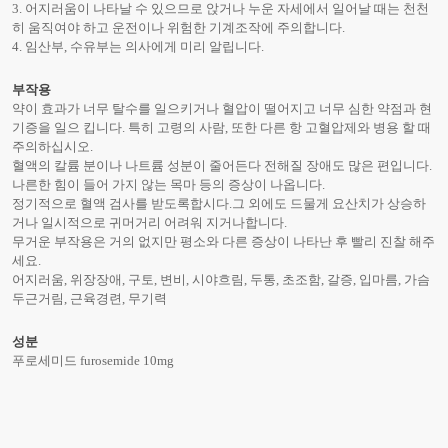
3. 어지러움이 나타날 수 있으므로 앉거나 누운 자세에서 일어날 때는 천천
히 움직여야 하고 운전이나 위험한 기계조작에 주의합니다.
4. 임산부, 수유부는 의사에게 미리 알립니다.
부작용
약이 효과가 너무 탈수를 일으키거나 혈압이 떨어지고 너무 심한 약점과 현
기증을 일으 킵니다. 특히 고령의 사람, 또한 다른 항 고혈압제와 병용 할 때
주의하십시오.
혈액의 칼륨 분이나 나트륨 성분이 줄어든다 전해질 장애도 많은 편입니다.
나른한 힘이 들어 가지 않는 목마 등의 증상이 나옵니다.
정기적으로 혈액 검사를 받도록합시다.그 외에도 드물게 요산치가 상승하
거나 일시적으로 귀머거리 어려워 지거나합니다.
무거운 부작용은 거의 없지만 평소와 다른 증상이 나타난 후 빨리 진찰 해주
세요.
어지러움, 위장장애, 구토, 변비, 시야흐림, 두통, 초조함, 갈증, 입마름, 가슴
두근거림, 근육경련, 무기력
성분
푸로세미드 furosemide 10mg