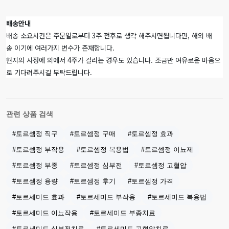
배송안내
배송 소요시간은 주문일로부터 3주 전후로 생각 해주시면됩니다만, 해외 배
송 이기에 여러가지 변수가 존재합니다.
현지의 사정에 의에서 4주가 걸리는 경우도 있습니다. 조금만 여유로운 마음으
로 기다려주시길 부탁드립니다.
관련 상품 검색
#토르셈정 직구
#토르셈정 구매
#토르셈정 효과
#토르셈정 부작용
#토르셈정 복용법
#토르셈정 이뇨제
#토르셈정 부종
#토르셈정 심부전
#토르셈정 고혈압
#토르셈정 용량
#토르셈정 후기
#토르셈정 가격
#토르세미드 효과
#토르세미드 부작용
#토르세미드 복용법
#토르세미드 이뇨작용
#토르세미드 부종치료
#토르세미드 심부전치료
#토르세미드 고혈압치료