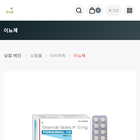
0
로그인
이뇨제
상점 메인
쇼핑몰
다이어트
이뇨제