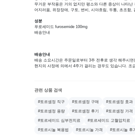
무거운 부작용은 거의 없지만 평소와 다른 증상이 나타난 
어지러움, 위장장애, 구토, 변비, 시야흐림, 두통, 초조함,
성분
푸로세미드 furosemide 100mg
배송안내
배송안내
배송 소요시간은 주문일로부터 3주 전후로 생각 해주시면
현지의 사정에 의에서 4주가 걸리는 경우도 있습니다. 
관련 상품 검색
#토르셈정 직구
#토르셈정 구매
#토르셈정 효과
#토르셈정 용량
#토르셈정 후기
#토르셈정 가격
#토르세미드 심부전치료
#토르세미드 고혈압치료
#토르시놀 복용법
#토르시놀 가격
#토르시놀 후