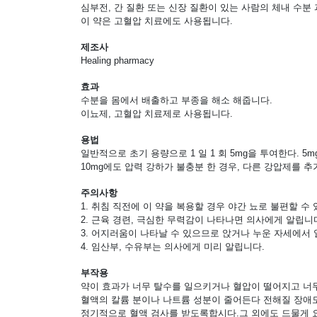
심부전, 간 질환 또는 신장 질환이 있는 사람의 체내 수분
이 약은 고혈압 치료에도 사용됩니다.
제조사
Healing pharmacy
효과
수분을 몸에서 배출하고 부종을 해소 해줍니다.
이뇨제, 고혈압 치료제로 사용됩니다.
용법
일반적으로 초기 용량으로 1 일 1 회 5mg을 투여한다. 5mg
10mg에도 압력 강하가 불충분 한 경우, 다른 강압제를 추
주의사항
1. 취침 직전에 이 약을 복용할 경우 야간 뇨로 불편할 
2. 근육 경련, 극심한 무력감이 나타나면 의사에게 알립니
3. 어지러움이 나타날 수 있으므로 앉거나 누운 자세에서
4. 임산부, 수유부는 의사에게 미리 알립니다.
부작용
약이 효과가 너무 탈수를 일으키거나 혈압이 떨어지고 너무
혈액의 칼륨 분이나 나트륨 성분이 줄어든다 전해질 장애도
정기적으로 혈액 검사를 받도록합시다.그 외에도 드물게