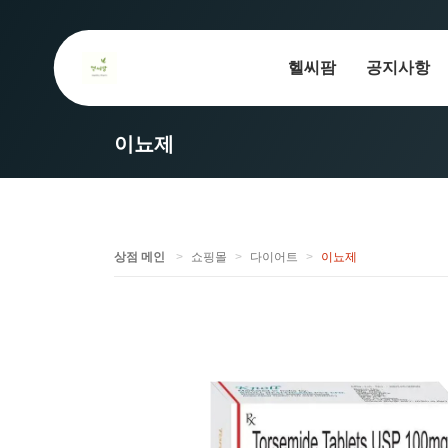
헬씨팜
공지사항
이뇨제
상점 메인
쇼핑몰
다이어트
이뇨제