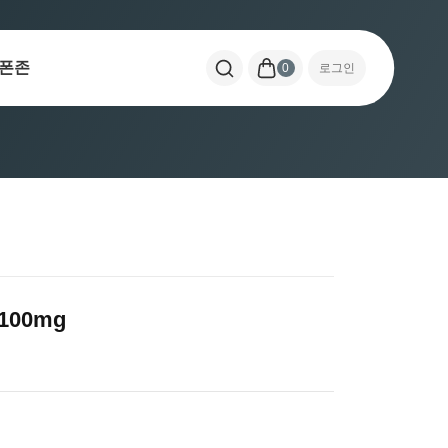
폰존
0
로그인
00mg