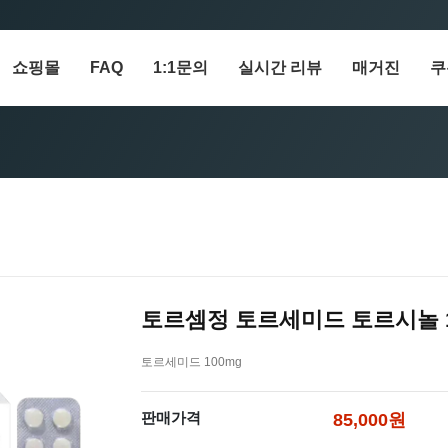
쇼핑몰
FAQ
1:1문의
실시간 리뷰
매거진
쿠
토르셈정 토르세미드 토르시놀 1
토르세미드 100mg
판매가격
85,000원