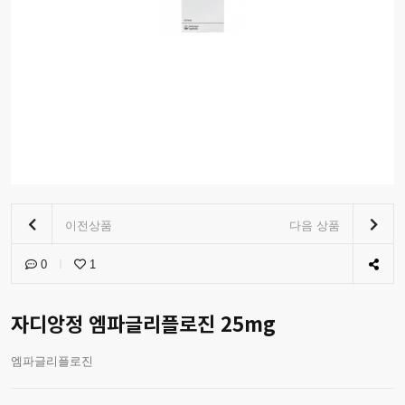
이전상품
다음 상품
0
1
자디앙정 엠파글리플로진 25mg
엠파글리플로진