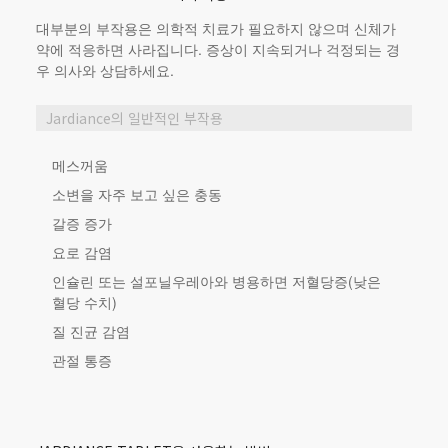
대부분의 부작용은 의학적 치료가 필요하지 않으며 신체가
약에 적응하면 사라집니다. 증상이 지속되거나 걱정되는 경
우 의사와 상담하세요.
Jardiance의 일반적인 부작용
메스꺼움
소변을 자주 보고 싶은 충동
갈증 증가
요로 감염
인슐린 또는 설포닐우레아와 병용하면 저혈당증(낮은
혈당 수치)
질 진균 감염
관절 통증