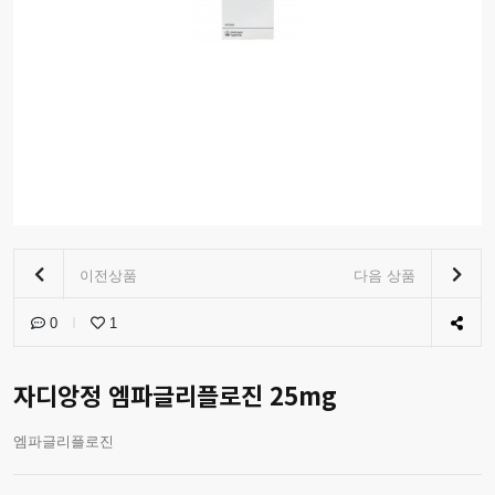
이전상품
다음 상품
0
1
자디앙정 엠파글리플로진 25mg
엠파글리플로진