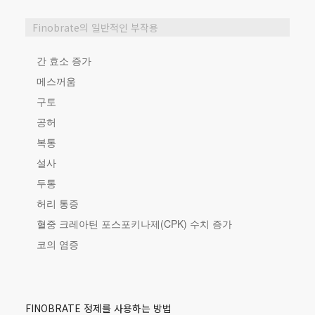
Finobrate의 일반적인 부작용
간 효소 증가
메스꺼움
구토
공허
복통
설사
두통
허리 통증
혈중 크레아틴 포스포키나제(CPK) 수치 증가
코의 염증
FINOBRATE 정제를 사용하는 방법