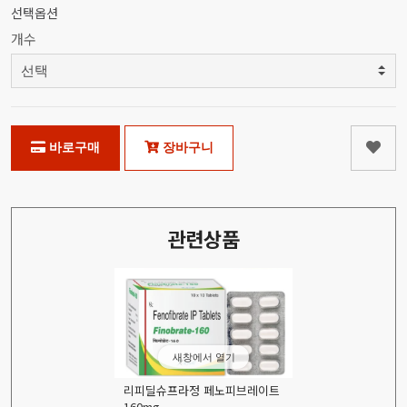
선택옵션
개수
바로구매
장바구니
관련상품
새창에서 열기
리피딜슈프라정 페노피브레이트
160mg