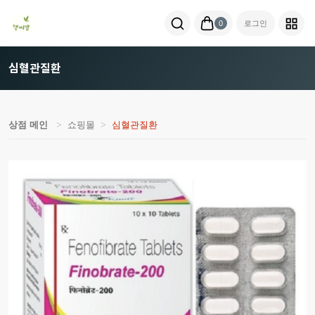
0
로그인
심혈관질환
상점 메인
쇼핑몰
심혈관질환