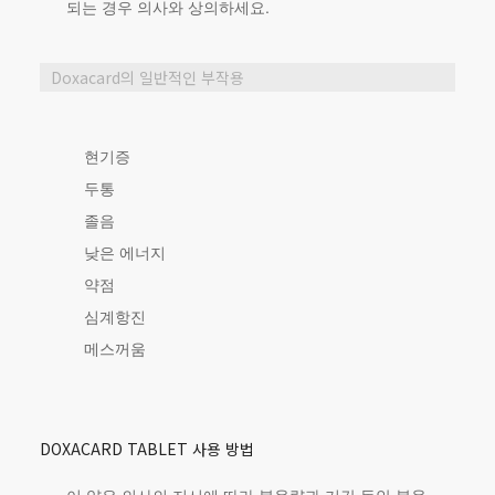
되는 경우 의사와 상의하세요.
Doxacard의 일반적인 부작용
현기증
두통
졸음
낮은 에너지
약점
심계항진
메스꺼움
DOXACARD TABLET 사용 방법