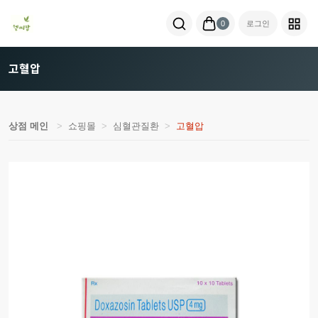
0
로그인
고혈압
상점 메인
쇼핑몰
심혈관질환
고혈압