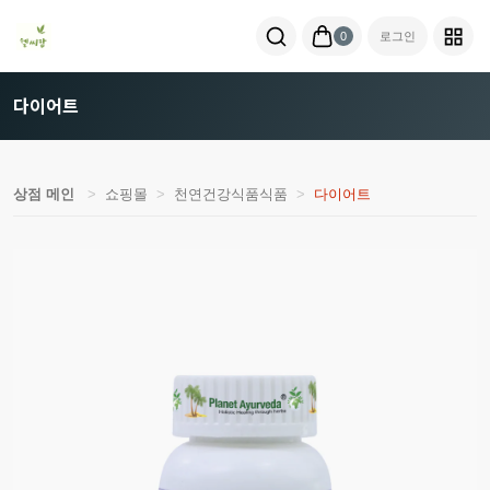
0
로그인
다이어트
상점 메인
쇼핑몰
천연건강식품식품
다이어트