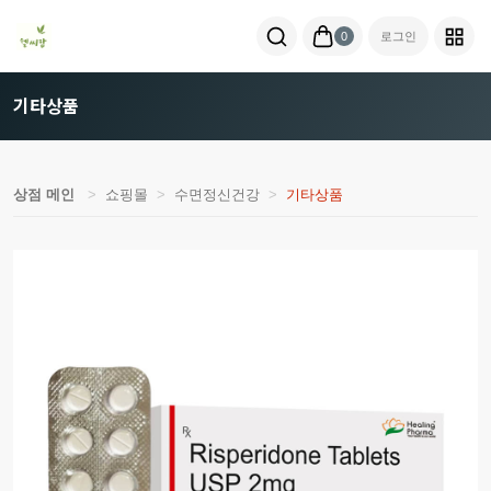
0
로그인
기타상품
상점 메인
쇼핑몰
수면정신건강
기타상품