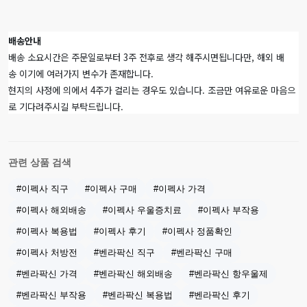
배송안내
배송 소요시간은 주문일로부터 3주 전후로 생각 해주시면됩니다만, 해외 배
송 이기에 여러가지 변수가 존재합니다.
현지의 사정에 의에서 4주가 걸리는 경우도 있습니다. 조금만 여유로운 마음으
로 기다려주시길 부탁드립니다.
관련 상품 검색
#이펙사 직구
#이펙사 구매
#이펙사 가격
#이펙사 해외배송
#이펙사 우울증치료
#이펙사 부작용
#이펙사 복용법
#이펙사 후기
#이펙사 정품확인
#이펙사 처방전
#벤라팍신 직구
#벤라팍신 구매
#벤라팍신 가격
#벤라팍신 해외배송
#벤라팍신 항우울제
#벤라팍신 부작용
#벤라팍신 복용법
#벤라팍신 후기