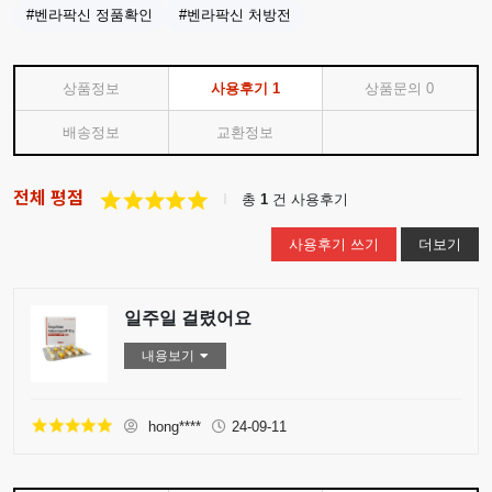
#벤라팍신 정품확인
#벤라팍신 처방전
상품정보
사용후기
1
상품문의
0
배송정보
교환정보
전체 평점
총
1
건 사용후기
사용후기 쓰기
더보기
일주일 걸렸어요
내용보기
hong****
24-09-11