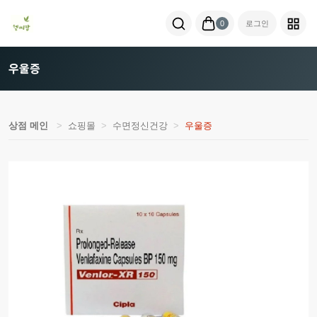
0
로그인
우울증
상점 메인
쇼핑몰
수면정신건강
우울증