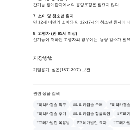
간기능 장애환자에서의 용량조정은 필요치 않다.
7. 소아 및 청소년 환자
만 12세 미만의 소아와 만 12-17세의 청소년 환자
8. 고령자 (만 65세 이상)
신기능이 저하된 고령자의 경우에는, 용량 감소가 필요
저장방법
기밀용기, 실온(15℃-30℃) 보관
관련 상품 검색
#리리카캡슐 직구
#리리카캡슐 구매
#리리카캡슐
#리리카캡슐 후기
#리리카캡슐 정품확인
#프레
#프레가발린 복용법
#프레가발린 효과
#프레가발