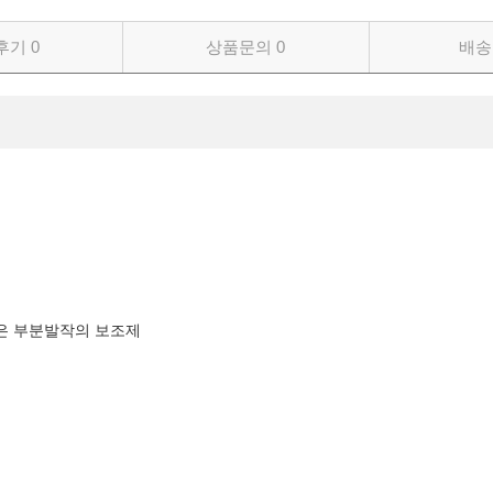
후기
0
상품문의
0
배송
은 부분발작의 보조제