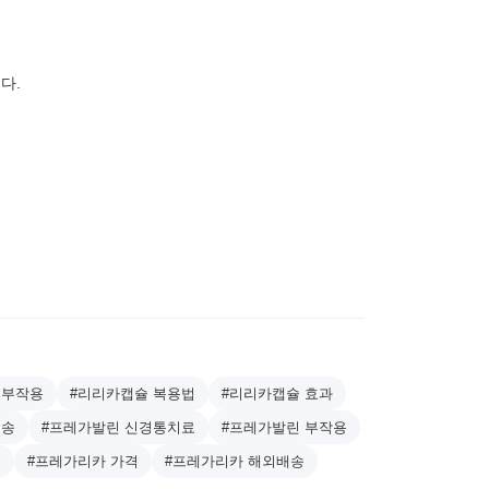
다.
 부작용
#리리카캡슐 복용법
#리리카캡슐 효과
배송
#프레가발린 신경통치료
#프레가발린 부작용
매
#프레가리카 가격
#프레가리카 해외배송