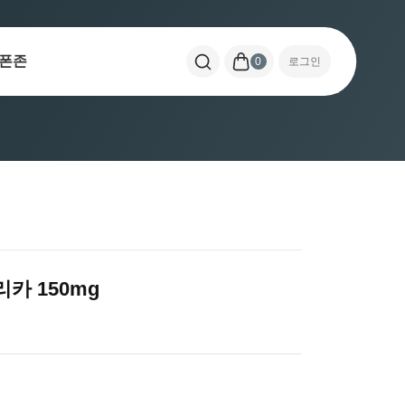
폰존
0
로그인
카 150mg