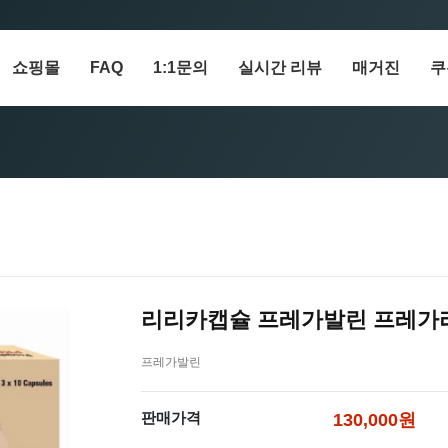
쇼핑몰
FAQ
1:1문의
실시간 리뷰
매거진
쿠
리리카캡슐 프레가발린 프레가리
프레가발린
판매가격
130,000원