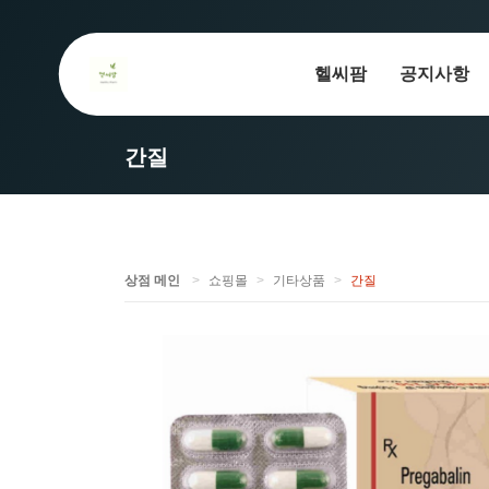
헬씨팜
공지사항
간질
상점 메인
쇼핑몰
기타상품
간질