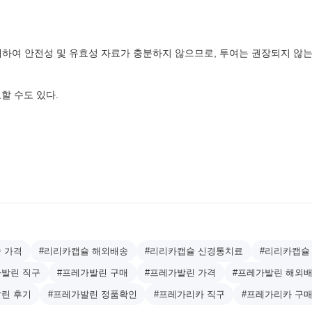
에 대하여 안전성 및 유효성 자료가 충분하지 않으므로, 투여는 권장되지 않는
할 수도 있다.
 가격
#리리카캡슐 해외배송
#리리카캡슐 신경통치료
#리리카캡슐
가발린 직구
#프레가발린 구매
#프레가발린 가격
#프레가발린 해외
린 후기
#프레가발린 정품확인
#프레가리카 직구
#프레가리카 구