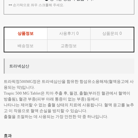
손가락으로 좌우 스크롤해 주세요.
상품정보
사용후기
0
상품문의
0
배송정보
교환정보
트라넥삼산
트라픽정500MG정은 트라넥삼산을 함유한 항섬유소용해제(혈액응고에 사
용되는 약)입니다.
Trapic 500 MG Tablet은 치아 추출 후, 월경, 출혈(부러진 혈관에서 혈액이
방출됨), 혈관 부종(피부 아래 통증이 없는 부종) 등에서
나타나는 제어할 수 없는 출혈 상태의 치료에 사용됩니다. 혈액 응고를 늦추
고 이 작용으로 혈액 손실을 방지할 수 있습니다.
출혈을 조절하는 데 사용되는 가장 안전한 약 중 하나입니다.
효과