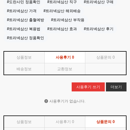
#도란사민 정품확인
#트라넥삼산 직구
#트라넥삼산 구매
#트라넥삼산 가격
#트라넥삼산 해외배송
#트라넥삼산 출혈예방
#트라넥삼산 부작용
#트라넥삼산 복용법
#트라넥삼산 효과
#트라넥삼산 후기
#트라넥삼산 정품확인
상품정보
사용후기
0
상품문의
0
배송정보
교환정보
사용후기 쓰기
더보기
사용후기가 없습니다.
상품정보
사용후기
0
상품문의
0