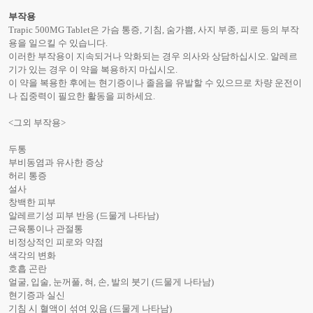
부작용
Trapic 500MG Tablet은 가슴 통증, 기침, 숨가쁨, 사지 부종, 피로 등의 부작
용을 일으킬 수 있습니다.
이러한 부작용이 지속되거나 악화되는 경우 의사와 상담하십시오. 알레르
기가 있는 경우 이 약을 복용하지 마십시오.
이 약을 복용한 후에는 현기증이나 졸음을 유발할 수 있으므로 차량 운전이
나 집중력이 필요한 활동을 피하세요.
<그외 부작용>
두통
부비동염과 유사한 증상
허리 통증
설사
창백한 피부
알레르기성 피부 반응 (드물게 나타남)
근육통이나 관절통
비정상적인 피로와 약점
색각의 변화
호흡 곤란
얼굴, 입술, 눈꺼풀, 혀, 손, 발의 붓기 (드물게 나타남)
현기증과 실신
기침 시 혈액이 섞여 있음 (드물게 나타남)