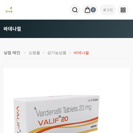
0
로그인
바데나필
상점 메인
쇼핑몰
성기능상품
바데나필