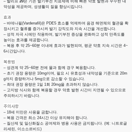
– 발리프
20
은 기존 발기부전 치료제에 비해 빠른 약효 발현과 우수한 내
약성을 제공하며, 성생활의 질을 향상시킵니다.
효과
– 바데나필(Vardenafil)은 PDE5 효소를 억제하여 음경 해면체의 혈관을 확
장시키고 혈류를 증가시켜 발기 강직도와 지속 시간을 개선합니다.
– 성적 자극 시에만 작용하며, 발기부전 증상을 완화하고 성적 만족도를
높이는 효과를 제공합니다.
– 복용 후 약 25~60분 이내에 효과가 발현되며, 평균 약효 지속 시간은 4~
6시간입니다.
복용법
– 성관계 약 25~60분 전에 물과 함께 경구 복용합니다.
– 초기 권장 용량은 10mg이며, 필요 시 유효성과 내약성을 기준으로 20m
g까지 증량하거나 5mg으로 감소할 수 있습니다.
– 최대 권장 용량은 1일 1회 20mg을 초과하지 않습니다.
– 고지방 식사와 함께 복용할 경우 약효 발현 시간이 지연될 수 있으므로
주의하시기 바랍니다.
주의사항
– 18세 미만은 사용을 금합니다.
– 복용 간격은 최소 24시간 이상 유지해야 합니다.
– 질산제 및 일산화질소 공여제와 병용 사용은 금지됩니다. (예: 니트로글
리세린, 이소소르비드)