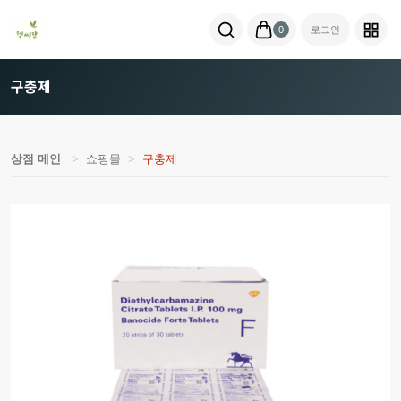
0
로그인
구충제
상점 메인
쇼핑몰
구충제