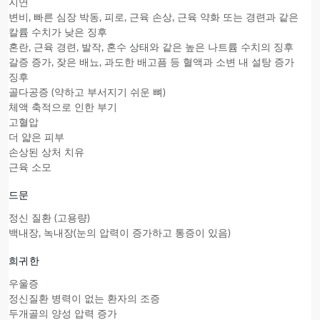
지연
변비, 빠른 심장 박동, 피로, 근육 손상, 근육 약화 또는 경련과 같은
칼륨 수치가 낮은 징후
혼란, 근육 경련, 발작, 혼수 상태와 같은 높은 나트륨 수치의 징후
갈증 증가, 잦은 배뇨, 과도한 배고픔 등 혈액과 소변 내 설탕 증가
징후
골다공증 (약하고 부서지기 쉬운 뼈)
체액 축적으로 인한 부기
고혈압
더 얇은 피부
손상된 상처 치유
근육 소모
드문
정신 질환 (고용량)
백내장, 녹내장(눈의 압력이 증가하고 통증이 있음)
희귀한
우울증
정신질환 병력이 없는 환자의 조증
두개골의 양성 압력 증가