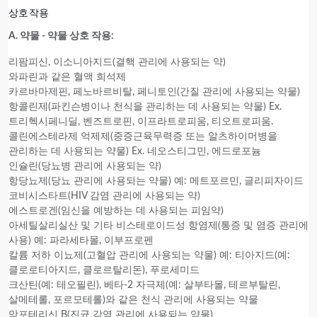
상호작용
A. 약물 - 약물 상호 작용:
리팜피신, 이소니아지드(결핵 관리에 사용되는 약)
와파린과 같은 혈액 희석제
카르바마제핀, 페노바르비탈, 페니토인(간질 관리에 사용되는 약물)
항콜린제(파킨슨병이나 천식을 관리하는 데 사용되는 약물) Ex.
트리헥시페니딜, 벤즈트로핀, 이프라트로피움, 티오트로피움.
콜린에스테라제 억제제(중증근육무력증 또는 알츠하이머병을
관리하는 데 사용되는 약물) Ex. 네오스티그민, 에드로포늄
인슐린(당뇨병 관리에 사용되는 약)
항당뇨제(당뇨 관리에 사용되는 약물) 예: 메트포르민, 글리피자이드
코비시스타트(HIV 감염 관리에 사용되는 약)
에스트로겐(임신을 예방하는 데 사용되는 피임약)
아세틸살리실산 및 기타 비스테로이드성 항염제(통증 및 염증 관리에
사용) 예: 파라세타몰, 이부프로펜
칼륨 저하 이뇨제(고혈압 관리에 사용되는 약물) 예: 티아지드(예:
클로로티아지드, 클로르탈리돈), 푸로세미드
크산틴(예: 테오필린), 베타-2 자극제(예: 살부타몰, 테르부탈린,
살메테롤, 포르모테롤)와 같은 천식 관리에 사용되는 약물
암포테리신 B(진균 감염 관리에 사용되는 약물)