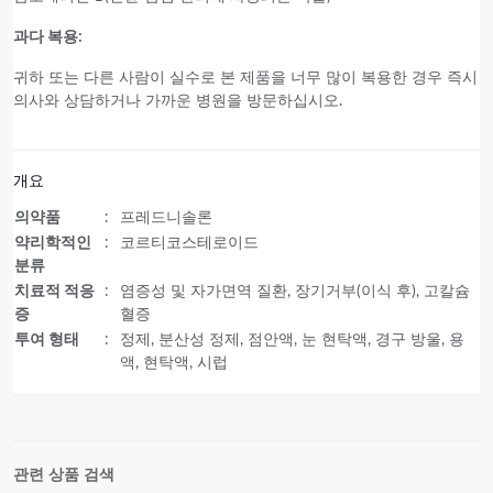
과다 복용:
귀하 또는 다른 사람이 실수로
본 제품을
너무 많이 복용한 경우 즉시
의사와 상담하거나 가까운 병원을 방문하십시오.
개요
의약품
:
프레드니솔론
약리학적인
:
코르티코스테로이드
분류
치료적 적응
:
염증성 및 자가면역 질환, 장기거부(이식 후), 고칼슘
증
혈증
투여 형태
:
정제, 분산성 정제, 점안액, 눈 현탁액, 경구 방울, 용
액, 현탁액, 시럽
관련 상품 검색