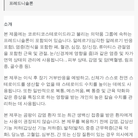
프레드니솔론
소개
본 제품
에는 코르티코스테로이드라고 불리는 의약품 그룹에 속하는
프레드니솔론이 포함되어 있습니다. 알레르기(심각한 알레르기 반응
포함), 염증(천식을 포함한 폐, 혈관, 심장, 장/신장, 류마티스 관절염
을 포함한 근육 및 관절, 눈/신경계에 영향을 줌)과 같은 염증 및 자가
면역 상태의 관리에 사용됩니다. , 피부 상태, 감염 및 암(백혈병, 림프
종, 골수종 등).
본 제푸
는 이식 후 장기 거부반응을 예방하고, 신체가 스스로 천연 스
테로이드를 생산할 수 없을 때 스테로이드 수치를 높이는 데에도 사
용됩니다. 또한 일반적으로 복통, 메스꺼움, 뼈 통증 및 근육 약화와
같은 증상을 특징으로 하는 영향을 받는 개인의 높은 칼슘 수치를 관
리하는 데 사용됩니다.
본 제푸
는 곰팡이 감염 환자 또는 최근 생백신 접종을 받은 환자에게
는 사용이 권장되지 않습니다.
본 제푸
를 복용하기 전에 감염, 갑상선
기능 저하(갑상선 기능 저하증), 발작(발작), 중증 근무력증(근육 약
화), 당뇨병, 고혈압, 심부전, 간 또는 신장 질환이 있는 경우 의사에게