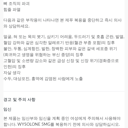
뼈 조직의 파괴
힘줄 파열
다음과 같은 부작용이 나타나면
본 제푸
복용을 중단하고 즉시 의사
와 상담하세요.
얼굴, 혀 또는 목의 붓기, 삼키기 어려움, 두드러기 및 호흡 곤란, 발열,
혈압 강하와 같은 심각한 알레르기 반응(혈관 부종 포함)의 징후
불안, 두통, 심계항진, 발한, 창백한 피부와 같은 갈색 세포종 위기
(희귀하고 생명을 위협하는 부신 종양)의 징후
고혈압 및 소변량 감소와 같은 급성 신장 및 신장 위기(경화증으로
인한)의 징후
자살 생각
수두, 대상포진, 홍역에 감염된 사람에게 노출
경고 및 주의 사항
임신
본 제품
는 임산부와 임신을 계획 중인 여성에게 주의해서 사용해야
합니다. WYSOLONE 5MG를 복용하기 전에 의사와 상담하십시오.