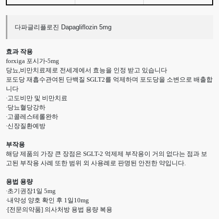
다파글리플로진 Dapagliflozin 5mg
효과 작용
forxiga 포시가-5mg
당뇨,비만치료제로 전세계에서 효능을 인정 받고 있습니다
포도당 재흡수관여된 단백질 SGLT2를 억제하며 포도당을 소변으로 배출합
니다
∙고도비만 및 비만치료
∙당뇨혈당강하
∙고콜레스테롤완하
∙신장질환예방
부작용
해당 제품의 가장 큰 장점은 SGLT-2 억제제 부작용이 거의 없다는 점과 보
고된 부작용 사례 또한 범위 외 사용례로 판명된 안전한 약입니다.
용법 용량
∙초기권장1일 5mg
∙내약성 양호 확인 후 1일10mg
∙[전문의약품] 의사처방 용법 용량 복용