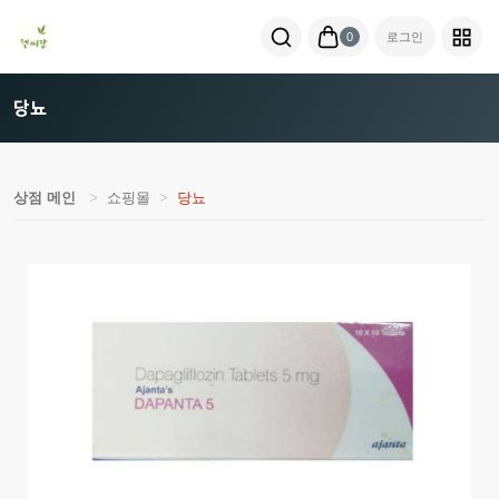
0
로그인
당뇨
상점 메인
쇼핑몰
당뇨