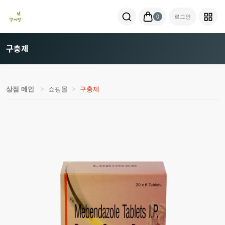
0
로그인
구충제
상점 메인
쇼핑몰
구충제