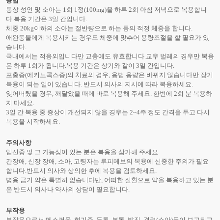
용법
통상 성인 및 소아는 1회 1정(100mg)을 하루 2회 아침 저녁으로 복용합니
다.복용 기간은 3일 간입니다.
체중 20kg이하의 소아는 절반량으로 하는 등의 적정 체중을 합니다.
애완동물에게 복용시키는 경우도 체중에 맞추어 용량조절을 할 필요가 있
습니다.
국내에서는 적응외입니다만 교충에도 유효합니다.교우 벌레의 경우만 복용
은 하루 1회가 됩니다.복용 기간은 상기와 같이 3일 간입니다.
포충증(에키노콕스증)의 치료의 경우, 용법 용량은 바뀌지 않습니다만 장기
복용이 되는 일이 있습니다. 반드시 의사의 지시에 따라 복용하세요.
잊어버렸을 경우, 깨달았을 때에 바로 복용해 주세요. 한번에 2회 분 복용하
지 마세요.
3일 간 복용 중 증상이 개선되지 않을 경우는 2~4주 정도 간격을 두고 다시
복용을 시작하세요.
주의사항
임신중 및 그 가능성이 있는 분은 복용을 삼가해 주세요.
간장애, 신장 장애, 소아, 고령자는 루피메브의 복용에 신중한 주의가 필요
합니다.반드시 의사와 상의한 후에 복용을 검토하세요.
병용 금기 약은 특별히 없습니다만, 어떠한 질환으로 약을 복용하고 있는 분
은 반드시 의사나 약사의 상담이 필요합니다.
부작용
부작용으로서 메스꺼움, 현기증, 두통, 복통, 발진, 경련(소아)등이 보고되고