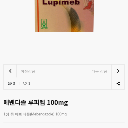
이전상품
다음 상품
0
1
메벤다졸 루피멥 100mg
1정 중 메벤다졸(Mebendazole) 100mg