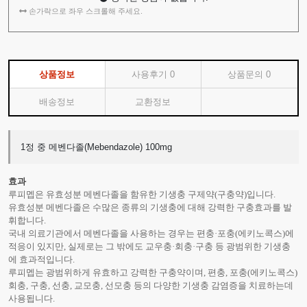
손가락으로 좌우 스크롤해 주세요.
상품정보
사용후기
0
상품문의
0
배송정보
교환정보
1정 중 메벤다졸(Mebendazole) 100mg
효과
루피멥은 유효성분 메벤다졸을 함유한 기생충 구제약(구충약)입니다.
유효성분 메벤다졸은 수많은 종류의 기생충에 대해 강력한 구충효과를 발
휘합니다.
국내 의료기관에서 메벤다졸을 사용하는 경우는 편충·포충(에키노콕스)에
적응이 있지만, 실제로는 그 밖에도 교우충·회충·구충 등 광범위한 기생충
에 효과적입니다.
루피멥는 광범위하게 유효하고 강력한 구충약이며, 편충, 포충(에키노콕스)
회충, 구충, 선충, 교모충, 선모충 등의 다양한 기생충 감염증을 치료하는데
사용됩니다.