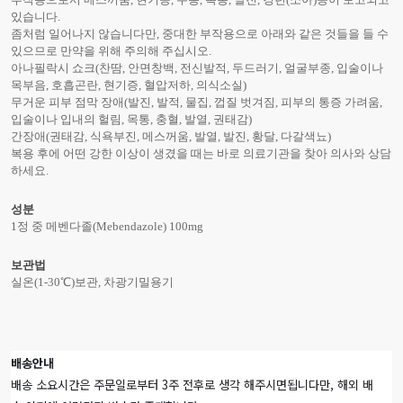
있습니다.
좀처럼 일어나지 않습니다만, 중대한 부작용으로 아래와 같은 것들을 들 수
있으므로 만약을 위해 주의해 주십시오.
아나필락시 쇼크(찬땀, 안면창백, 전신발적, 두드러기, 얼굴부종, 입술이나
목부음, 호흡곤란, 현기증, 혈압저하, 의식소실)
무거운 피부 점막 장애(발진, 발적, 물집, 껍질 벗겨짐, 피부의 통증 가려움,
입술이나 입내의 헐림, 목통, 충혈, 발열, 권태감)
간장애(권태감, 식욕부진, 메스꺼움, 발열, 발진, 황달, 다갈색뇨)
복용 후에 어떤 강한 이상이 생겼을 때는 바로 의료기관을 찾아 의사와 상담
하세요.
성분
1정 중 메벤다졸(Mebendazole) 100mg
보관법
실온(1-30℃)보관, 차광기밀용기
배송안내
배송 소요시간은 주문일로부터 3주 전후로 생각 해주시면됩니다만, 해외 배