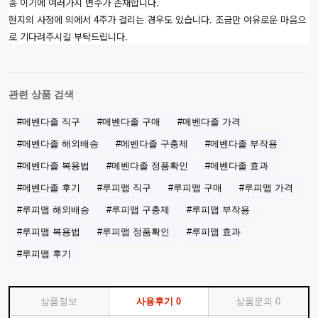
송 이기에 여러가지 변수가 존재합니다.
현지의 사정에 의에서 4주가 걸리는 경우도 있습니다. 조금만 여유로운 마음으
로 기다려주시길 부탁드립니다.
관련 상품 검색
#메벤다졸 직구
#메벤다졸 구매
#메벤다졸 가격
#메벤다졸 해외배송
#메벤다졸 구충제
#메벤다졸 부작용
#메벤다졸 복용법
#메벤다졸 정품확인
#메벤다졸 효과
#메벤다졸 후기
#루피맵 직구
#루피맵 구매
#루피맵 가격
#루피맵 해외배송
#루피맵 구충제
#루피맵 부작용
#루피맵 복용법
#루피맵 정품확인
#루피맵 효과
#루피맵 후기
상품정보
사용후기
0
상품문의
0