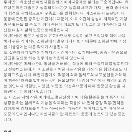
루피멥의 유효성분 메벤다졸은 벤즈이미다졸계로 불리는 구충약입니다. 유
효성분 메벤다졸은 기생충의 미소관(기생충의 세포가 가지는 골격 중 하나)
의 형성을 저해함으로써 구충효과를 발휘합니다. 미소관은 세포분열이나
운동에 관련된 중요한 기관이기 때문에, 이 미소관의 형성이 저해되면 기생
충은 활동을 할 수 없게 되어 죽음에 이르게 됩니다. 그리고 기생충과 그 시
신은 며칠에 걸쳐 변중으로 배출됩니다.
메벤다졸은 많은 기생충에 유효하면서도 독성이 낮고 부작용도 적어 사용
하기 쉬운 약이지만 소화관에서 흡수되기 어렵기 때문에 소화관 밖에 기생
한 기생충에는 다른 약재가 사용됩니다.
또, 살충효과가 발현되기까지의 시간이 약간 길기 때문에, 중증 감염증으로
긴급을 필요로 하는 경우에는 적합하지 않습니다.
메벤다졸은 미세소관의 형성을 저해하는 작용에 의해 구충효과를 발휘한다
고 선술하였는데, 이 미소관을 저해한다는 작용을 가진 약은 항암제로도 사
용되고 있습니다. 메벤다졸이 이 작용에 의해 암세포의 세포분열을 저해하
여 항종양 효과를 발휘하는 것이 동물실험이나 임상 현장에서 확인되고 있
는 것입니다.백혈병, 대장암, 뇌종양, 악성흑색종에 대해 항종양 활성을 나
타냈다는 데이터가 있습니다.
또, 미소관 저해 작용 이외에도 혈관신생 저해 작용(혈관을 늘려 증식이나
성장을 하는 암세포의 기능을 억제하는 작용)이나 면역 증강 작용(면역을
강하게 해 암세포를 이기는 작용) 등의 가능성이 높아지고 있어 아직 연구
도중의 단계입니다만 메벤다졸의 암 치료로의 응용이 검토되고 있는 중입
니다.