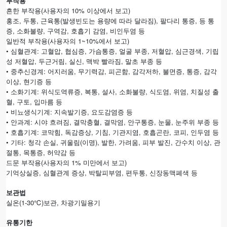
부작용
흔한 부작용(사용자의 10% 이상에서 보고)
홍조, 두통, 근육통(발생빈도는 용량에 따라 달라짐), 팔다리 통증, 등 통
증, 소화불량, 구역감, 호흡기 감염, 비인두염 등
일반적 부작용(사용자의 1~10%에서 보고)
• 심혈관계: 고혈압, 협심증, 가슴통증, 얼굴 부종, 저혈압, 심근경색, 기립
성 저혈압, 두근거림, 실신, 맥박 빨라짐, 말초 부종 등
• 중추신경계: 어지러움, 무기력감, 피곤함, 감각저하, 불면증, 통증, 감각
이상, 현기증 등
• 소화기계: 위식도역류증, 복통, 설사, 소화불량, 식도염, 위염, 치질성 출
혈, 구토, 입마름 등
• 비뇨생식기계: 지속발기증, 요도감염증 등
• 안과계: 시야 흐려짐, 결막충혈, 결막염, 안구통증, 눈물, 눈주위 부종 등
• 호흡기계: 코막힘, 독감증상, 기침, 기관지염, 호흡곤란, 코피, 인두염 등
• 기타: 청각 손실, 귀울림(이명), 발한, 가려움, 피부 발진, 간수치 이상, 관
절통, 목통증, 허약감 등
드문 부작용(사용자의 1% 미만에서 보고)
기억상실증, 심혈관계 증상, 박탈피부염, 편두통, 신장동맥폐색 등
보관법
실온(1-30℃)보관, 차광기밀용기
유통기한