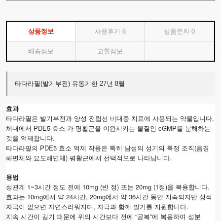
상품정보
사용후기
6
상품문의
0
배송정보
교환정보
타다라필(발기부전) 유통기한 27년 8월
효과
타다라필은 발기부전과 양성 전립선 비대증 치료에 사용되는 약물입니다.
체내에서 PDE5 효소 가 평활근을 이완시키는 물질인 cGMP를 분해하는
것을 억제합니다.
타다라필의 PDE5 효소 억제 작용은 특히 남성의 성기의 특정 조직(음경
해면체와 요도해면체) 평활근에서 선택적으로 나타납니다.
용법
성관계 1~3시간 정도 전에 10mg (반 정) 또는 20mg (1정)을 복용합니다.
효과는 10mg에서 약 24시간, 20mg에서 약 36시간 동안 지속되지만 성적
자극이 없으면 자연스러워지며, 자극과 함께 발기를 지원합니다.
“
”
지속
시간이
길기
때문에
위의
시간보다
전에
공복
에
복용하여
성분