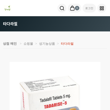
0
로그인
타다라필
상점 메인
쇼핑몰
성기능상품
타다라필