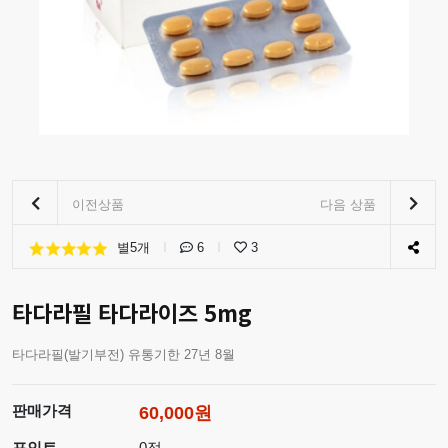
이전상품
다음 상품
별5개
6
3
타다라필 타다라이즈 5mg
타다라필(발기부전) 유통기한 27년 8월
판매가격
60,000원
포인트
0점