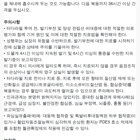
.
36
을
체내에
흡수시켜
두는
것도
가능합니다
다음
복용까지
시간
이상
간
.
격을
두십시오
주의사항
• 타다라필 투여 전, 발기부전 및 양성 전립선 비대증에 대한 적절한 의료
평가와 함께 기저 원인 및 이에 대한 적절한 치료법을 확인해야 한다.
• 성행위는 심장의 위험을 수반하므로, 발기부전에 대한 치료를 시작하기
전에 심혈관 상태에 주의를 기울여야 한다.
• 드물게 4시간 이상의 지속된 발기 및 6시간 이상의 통증을 수반한 지속
발기증이 보고되었다.
이 경우 즉시 의사에게 알리도록 하며, 즉시 치료되지 않을 경우 음경조직
의 손상이나 발기력의 영구 상실이 발생할 수 있다.
• 타다라필 치료 전이나 치료 중, 치료 후에 모든 형태의 질산염 제제 또는
산화질소 공급제(니트로글리세린, 이소소르비드질산염 등, 협심증약)를
복용하는 경우 혈압이 과도하게 떨어질 수 있으므로 주의해야 한다.
• 인과관계는 분명히 밝혀지지는 않았지만, 중대한 심혈관계 유해사례(심
근경색, 급성 심정지, 불안정한 협심증, 심실 부정맥, 뇌졸중, 흉통 등)가
보고되었다.
• 좌심실유출폐색(예: 대동맥 협착증 및 특발비후대동맥판 하부 협착증)이
있거나 혈압자동조절능력이 심각하게 손상된 환자는 PDE5 효소 억제제
를 포함한 혈관확장제의 작용에 민감할 수 있다.